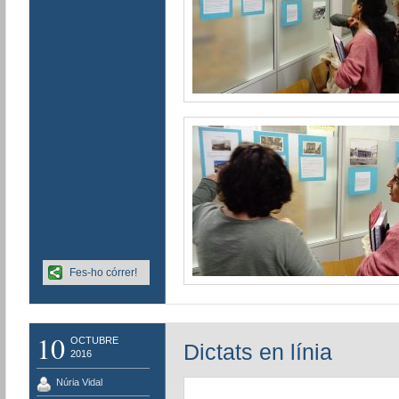
Fes-ho córrer!
10
OCTUBRE
Dictats en línia
2016
Núria Vidal