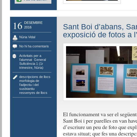
16
DESEMBRE
Sant Boi d’abans, San
2016
exposició de fotos a l
Núria Vidal
No hi ha comentaris
Activitats per a
l'alumnat
,
General
,
Suficiència 1 (1r
trimestre, Núria)
descripcions de llocs
,
morfologia de
l'adjectiu i del
susbtantiu
,
ressenyes de llocs
El funcionament va ser el següent:
Sant Boi i per parelles en van have
d’escriure un peu de foto que expl
estava situat; que fes una descripci