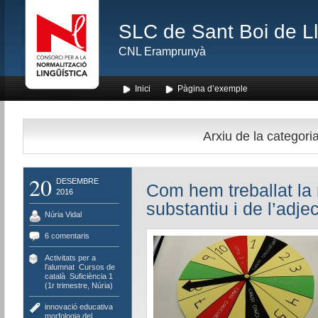
SLC de Sant Boi de L
CNL Eramprunyà
Inici
Pàgina d’exemple
Arxiu de la categoria
20
DESEMBRE
Com hem treballat la 
2016
substantiu i de l’adjec
Núria Vidal
6 comentaris
Activitats per a
l'alumnat
,
Cursos de
català
,
Suficiència 1
(1r trimestre, Núria)
innovació educativa
,
morfologia del