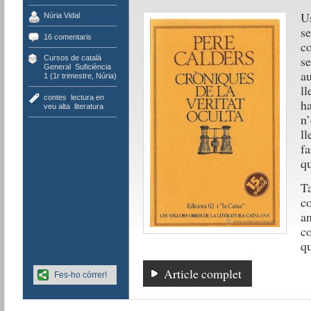
Us
Núria Vidal
se
16 comentaris
co
se
Cursos de català
,
General
,
Suficiència
au
1 (1r trimestre, Núria)
ll
contes
,
lectura en
ha
veu alta
,
literatura
n’
ll
fa
qu
Ta
co
an
co
qu
Article complet
Fes-ho córrer!