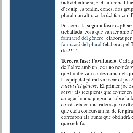
individualment, cada alumne l’ha
d’equip. Ja tenim, doncs, dos grup
plural i un altre en la del femení.
segona fase
Passem a la
: explicar
treballada, cosa que van fer amb l
formació del gènere
(elaborat per 
formació del plural
(elaborat pel 
dos!!!!!
Tercera fase: l’avaluació
. Cada 
de l’altre amb un joc i no només v
que també van confeccionar els j
L’equip del plural va idear el joc
E
ruleta del gènere
. El primer joc 
servir els recipients que contenen
amagar-hi una pregunta sobre la f
consisteix en una ruleta que té di
que cada concursant ha de fer gira
correspon als punts que obtindrà e
que se li fa.