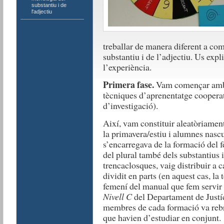
substantiu i de
l'adjectiu
treballar de manera diferent a com 
substantiu i de l’adjectiu. Us expl
l’experiència.
Primera fase.
Vam començar amb l
tècniques d’aprenentatge cooperat
d’investigació).
Així, vam constituir aleatòriamen
la primavera/estiu i alumnes nascu
s’encarregava de la formació del f
del plural també dels substantius i
trencaclosques, vaig distribuir a c
dividit en parts (en aquest cas, la 
femení del manual que fem servir 
Nivell C
del Departament de Justí
membres de cada formació va rebr
que havien d’estudiar en conjunt. 