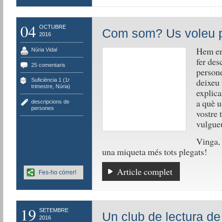
04
OCTUBRE
Com som? Us voleu p
2016
Hem enc
Núria Vidal
fer des
25 comentaris
persone
deixeu 
Suficiència 1 (1r
trimestre, Núria)
explica
a què u
descripcions de
persones
vostre 
vulgueu
Vinga, 
una miqueta més tots plegats!
Article complet
Fes-ho córrer!
19
SETEMBRE
Un club de lectura de
2016