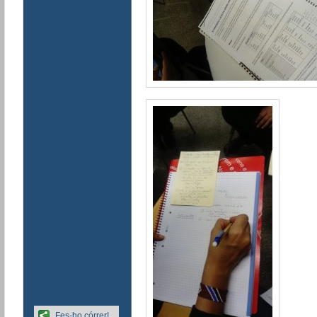
Fes-ho córrer!