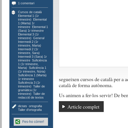
1 comentari
Cursos de català
,
Elemental 1 (1r
trimestre)
,
Elemental
1 (Marta) 1r
trimestre
,
Elemental 1
(Sara) 1r trimestre
,
Elemental 3 (1r
trimestre)
,
General
,
Intermedi 2 (1r
trimestre, Marta)
,
Intermedi 2 (1r
trimestre, Sara)
,
Intermedi 3 (Sara) 1r
trimestre
,
Suficiència
1 (1r trimestre,
Marta)
,
Suficiència 1
(1r trimestre, Núria)
,
Suficiència 1 (Marta)
segueixen cursos de català per a a
1r trimestre
,
Suficiència 3 (1r
català de forma autònoma.
trimestre)
,
Taller de
gramàtica (1r
Us animen a fer-los servir! De ben
trimestre)
,
Taller de
redacció de textos
Article complet
dictats
,
ortografia
,
Taller d'ortografia
Fes-ho córrer!