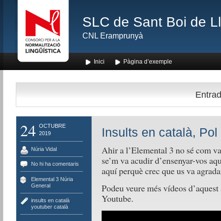
SLC de Sant Boi de L
CNL Eramprunyà
Inici
Pàgina d’exemple
Entrad
24
OCTUBRE
Insults en català, Pol
2019
Ahir a l’Elemental 3 no sé com vam
Núria Vidal
se’m va acudir d’ensenyar-vos aqu
No hi ha comentaris
aquí perquè crec que us va agrada
Elemental 3 Núria
,
Podeu veure més vídeos d’aquest a
General
Youtube.
insults en català
,
youtuber català