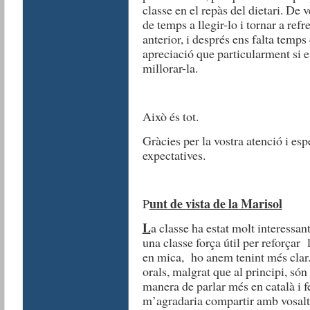
classe en el repàs del dietari. D
de temps a llegir-lo i tornar a ref
anterior, i després ens falta temp
apreciació que particularment si e
millorar-la.
Això és tot.
Gràcies per la vostra atenció i esp
expectatives.
unt de vista de la Marisol
P
L
a classe ha estat molt interessan
una classe força útil per reforçar
en mica, ho anem tenint més clar.
orals, malgrat que al principi, són
manera de parlar més en català i f
m’agradaria compartir amb vosaltr