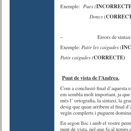
INCORRECT
Exemple:
Pues (
CORREC
Doncs
(
– Errors de sintaxi
IN
Exemple:
Patir les caigudes
(
CORRECTE)
Patir caigudes (
Punt de vista de l’Andrea.
Com a conclusió final d’aquesta e
em sembla molt important, ja que a
més l’ ortografia, la sintaxi, la gr
desig que quan arribem al final d’
vegin complerts i puguem dominar
En segon lloc i amb el vostre perm
punt de vista, pel que fa al tem