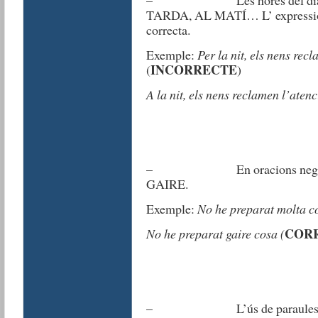
– Les hores del dia són
TARDA, AL MATÍ… L’ expressió pe
correcta.
Exemple:
Per la nit, els nens rec
INCORRECTE
(
)
A la nit, els nens reclamen l’aten
– En oracions negatives s
GAIRE.
Exemple:
No he preparat molta 
COR
No he preparat gaire cosa (
– L’ús de paraules en cast