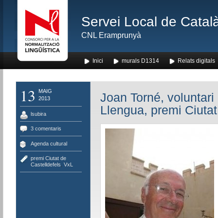
Servei Local de Català
CNL Eramprunyà
Inici
murals D1314
Relats digitals
13
MAIG
Joan Torné, voluntari 
2013
Llengua, premi Ciutat
lsubira
3 comentaris
Agenda cultural
premi Ciutat de
Castelldefels
,
VxL