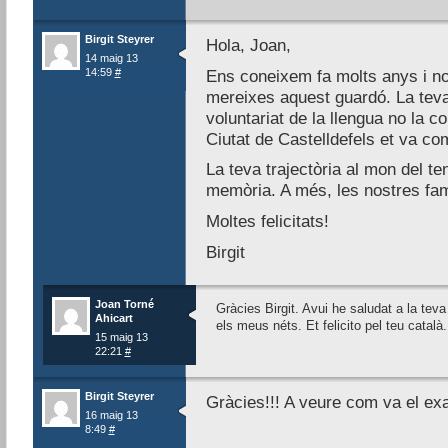
Birgit Steyrer
Hola, Joan,
14 maig 13
14:59
#
Ens coneixem fa molts anys i no
mereixes aquest guardó. La teva 
voluntariat de la llengua no la c
Ciutat de Castelldefels et va com 
La teva trajectòria al mon del 
memòria. A més, les nostres fam
Moltes felicitats!
Birgit
Joan Torné
Gràcies Birgit. Avui he saludat a la te
Ahicart
els meus néts. Et felicito pel teu català.
15 maig 13
22:21
#
Birgit Steyrer
Gràcies!!! A veure com va el ex
16 maig 13
8:49
#