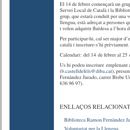
El 14 de febrer començarà un grup 
Servei Local de Català i la Bibli
grup, que estarà conduït per una v
llengua, està adreçat a persones 
i volen adquirir fluïdesa a l’hora d
Per participar-hi, cal ser major d’
català i inscriure-s’hi prèviament.
Calendari:
del 14 de febrer al 25 
Us hi podeu inscriure
emplenant 
(
b.castelldefels@diba.cat
), prese
Fernàndez Jurado, carrer Bisbe Ur
636 96 97).
ENLLAÇOS RELACIONAT
Biblioteca Ramon Fernàndez J
Voluntariat per la Llengua