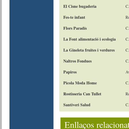
El Cisne bugaderia
C.
Fes-te infant
R
Flors Paradís
C
La Font alimentació i ecologia
C.
La Gineleta fruites i verdures
C.
Naltros Fondues
C.
Papiros
Av
Picola Moda Home
C.
Rostisseria Can Tullet
R
Santiveri Salud
C
Enllaços relaciona