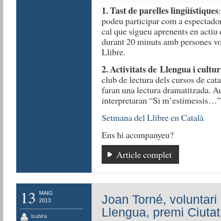
1. Tast de parelles lingüístiques
podeu participar com a espectadors
cal que sigueu aprenents en actiu 
durant 20 minuts amb persones vol
Llibre.
2. Activitats de Llengua i cultu
club de lectura dels cursos de cat
faran una lectura dramatitzada. 
interpretaran “Si m’estimessis…
Setmana del Llibre en Català
Ens hi acompanyeu?
Article complet
13
MAIG
Joan Torné, voluntari 
2013
Llengua, premi Ciutat
lsubira