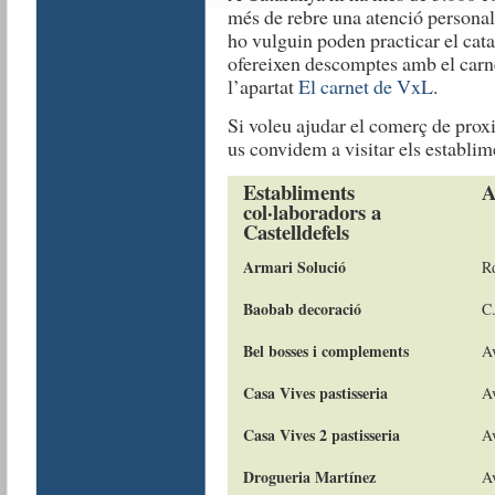
més de rebre una atenció personali
ho vulguin poden practicar el cat
ofereixen descomptes amb el carn
l’apartat
El carnet de VxL
.
Si voleu ajudar el comerç de proxi
us convidem a visitar els establim
Establiments
A
col·laboradors a
Castelldefels
Armari Solució
R
Baobab decoració
C.
Bel bosses i complements
Av
Casa Vives pastisseria
Av
Casa Vives 2 pastisseria
Av
Drogueria Martínez
Av