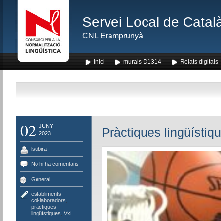
Servei Local de Català
CNL Eramprunyà
Inici
murals D1314
Relats digitals
02
JUNY
Pràctiques lingüístiq
2023
lsubira
No hi ha comentaris
General
establiments
col·laboradors
,
pràctiques
lingüístiques
,
VxL