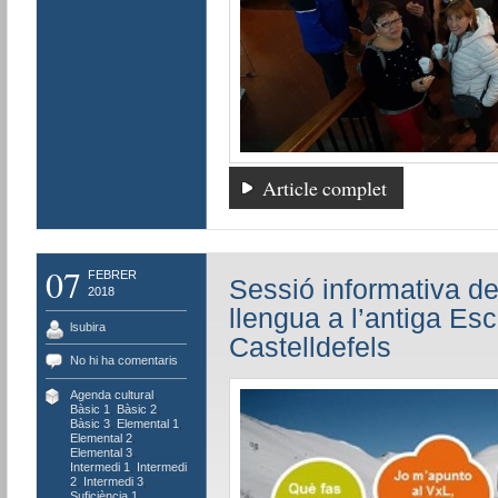
Article complet
07
FEBRER
Sessió informativa del
2018
llengua a l’antiga Es
lsubira
Castelldefels
No hi ha comentaris
Agenda cultural
,
Bàsic 1
,
Bàsic 2
,
Bàsic 3
,
Elemental 1
,
Elemental 2
,
Elemental 3
,
Intermedi 1
,
Intermedi
2
,
Intermedi 3
,
Suficiència 1
,