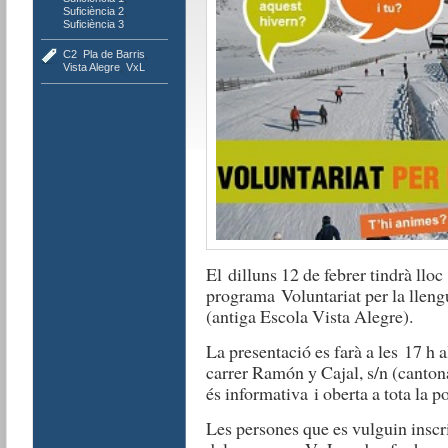
Suficiència 2
,
Suficiència 3
C2
,
Pla de Barris
,
Vista Alegre
,
VxL
El dilluns 12 de febrer
tindrà lloc
programa Voluntariat per la lleng
(antiga Escola Vista Alegre​).
La presentació
es farà
a les 17 h a
carrer Ramón y Cajal, s/n (canton
és informativa i oberta a tota la p
Les persones que es vulguin inscr