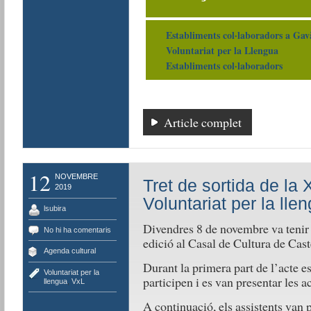
Establiments col·laboradors a Gavà
Voluntariat per la Llengua
Establiments col·laboradors
Article complet
12
NOVEMBRE
Tret de sortida de la 
2019
Voluntariat per la lle
lsubira
Divendres 8 de novembre va tenir 
No hi ha comentaris
edició al Casal de Cultura de Cast
Agenda cultural
Durant la primera part de l’acte es
Voluntariat per la
participen i es van presentar les ac
llengua
,
VxL
A continuació, els assistents van 