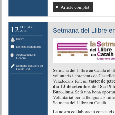
Article complet
12
SETEMBRE
Setmana del Llibre e
2013
lsubira
No hi ha comentaris
Agenda cultural
,
General
Setmana del Llibre en
Setmana del Llibre en Català el d
Català
,
VxL
voluntaris i aprenents de Castelld
tastet de pare
Viladecans fent un
dia 13 de setembre
18 a 19 h
de
Barcelona
. Serà una bona oportun
Voluntariat per la llengua als mile
Setmana del Llibre en Català.
La nostra col·laboració consisteix