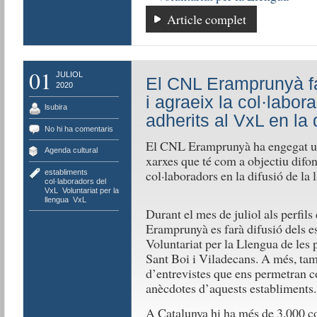
Article complet
01
JULIOL
El CNL Eramprunyà fa
2020
i agraeix la col·labor
lsubira
adherits al VxL en la 
No hi ha comentaris
El CNL Eramprunyà ha engegat u
Agenda cultural
xarxes que té com a objectiu difond
col·laboradors en la difusió de la 
establiments
col·laboradors del
VxL
,
Voluntariat per la
llengua
,
VxL
Durant el mes de juliol als perfil
Eramprunyà es farà difusió dels e
Voluntariat per la Llengua de les 
Sant Boi i Viladecans. A més, ta
d’entrevistes que ens permetran con
anècdotes d’aquests establiments.
A Catalunya hi ha més de 3.000 com