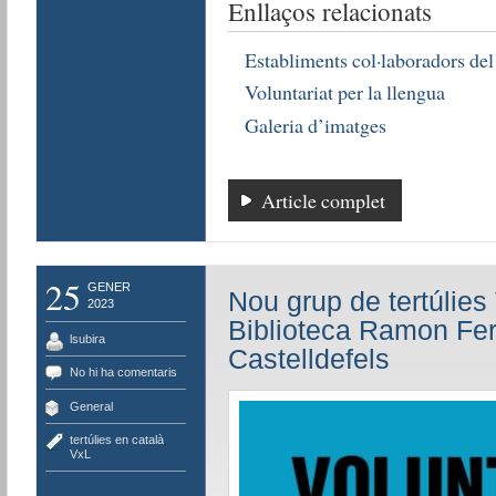
Enllaços relacionats
Establiments col·laboradors de
Voluntariat per la llengua
Galeria d’imatges
Article complet
25
GENER
Nou grup de tertúlies
2023
Biblioteca Ramon Fe
lsubira
Castelldefels
No hi ha comentaris
General
tertúlies en català
,
VxL