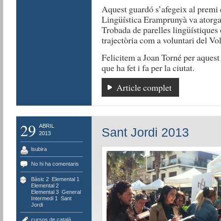
Aquest guardó s’afegeix al premi
Lingüística Eramprunyà va atorgar
Trobada de parelles lingüístiques
trajectòria com a voluntari del Vol
Felicitem a Joan Torné per aquest 
que ha fet i fa per la ciutat.
Article complet
29
ABRIL
Sant Jordi 2013
2013
lsubira
No hi ha comentaris
Bàsic 2
,
Elemental 1
,
Elemental 2
,
Elemental 3
,
General
,
Intermedi 1
,
Sant
Jordi
cursos de català
,