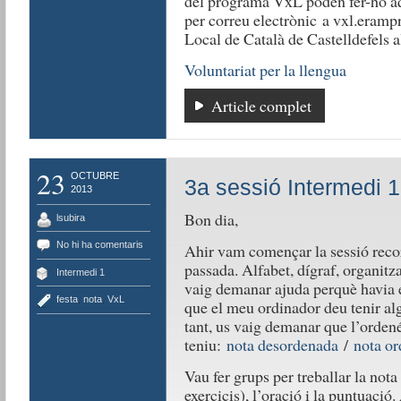
del programa VxL poden fer-ho aq
per correu electrònic a vxl.eramp
Local de Català de Castelldefels 
Voluntariat per la llengua
Article complet
23
OCTUBRE
3a sessió Intermedi 1
2013
Bon dia,
lsubira
No hi ha comentaris
Ahir vam començar la sessió recor
passada. Alfabet, dígraf, organitz
Intermedi 1
vaig demanar ajuda perquè havia es
festa
,
nota
,
VxL
que el meu ordinador deu tenir al
tant, us vaig demanar que l’ordenés
teniu:
nota desordenada
/
nota o
Vau fer grups per treballar la nota 
exercicis), l’oració i la puntuaci