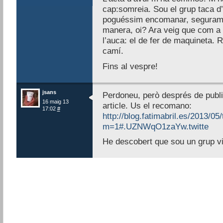
cap:somreia. Sou el grup taca d
poguéssim encomanar, segurament
manera, oi? Ara veig que com a 
l’auca: el de fer de maquineta.
camí.
Fins al vespre!
jsans
Perdoneu, però després de public
16 maig 13
article. Us el recomano:
17:02
#
http://blog.fatimabril.es/2013/05/
m=1#.UZNWqO1zaYw.twitte
He descobert que sou un grup v