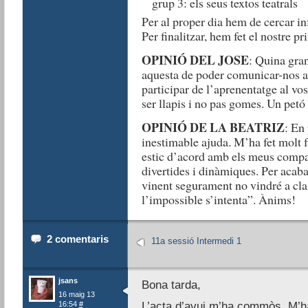
grup 3: els seus textos teatrals
Per al proper dia hem de cercar inf
Per finalitzar, hem fet el nostre pr
OPINIÓ DEL JOSE
: Quina gran
aquesta de poder comunicar-nos am
participar de l’aprenentatge al vos
ser llapis i no pas gomes. Un petó 
OPINIÓ DE LA BEATRIZ
: En 
inestimable ajuda. M’ha fet molt fà
estic d’acord amb els meus compa
divertides i dinàmiques. Per acaba
vinent segurament no vindré a class
l’impossible s’intenta”. Ànims!
2 comentaris
11a sessió Intermedi 1
jsans
Bona tarda,
16 maig 13
16:54
#
L’acta d’avui m’ha commòs. M’ha