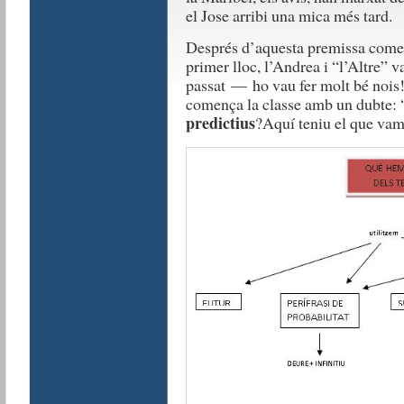
el Jose arribi una mica més tard.
Després d’aquesta premissa comen
primer lloc, l’Andrea i “l’Altre” va
passat — ho vau fer molt bé noi
comença la classe amb un dubte: 
predictius
?Aquí teniu el que vam