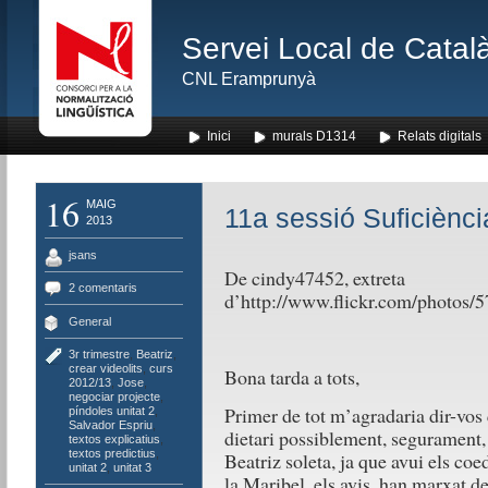
Servei Local de Català
CNL Eramprunyà
Inici
murals D1314
Relats digitals
16
MAIG
11a sessió Suficiènci
2013
jsans
De cindy47452, extreta
2 comentaris
d’http://www.flickr.com/photo
General
3r trimestre
,
Beatriz
,
crear videolits
,
curs
Bona tarda a tots,
2012/13
,
Jose
,
negociar projecte
,
Primer de tot m’agradaria dir-vos
píndoles unitat 2
,
Salvador Espriu
,
dietari possiblement, segurament, 
textos explicatius
,
textos predictius
,
Beatriz soleta, ja que avui els coed
unitat 2
,
unitat 3
la Maribel, els avis, han marxat d