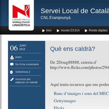
Servei Local de Català
CNL Eramprunyà
Inici
murals D1314
Relats digitals
06
JUNY
Què ens caldrà?
2013
jsans
De 2Doug88888, extreta d’
No hi ha comentaris
http://www.flickr.com/photos/
Suficiència 2
recursos per
elaborar un videolit
Aquí teniu recursos que ens poden s
Banc d’imatges i sons del ME
Gettyimages
Flickr