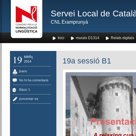
Servei Local de Català
CNL Eramprunyà
Inici
murals D1314
Relats digitals
19
MARç
19a sessió B1
2014
jsans
No hi ha comentaris
Bàsic 1
presentar-se