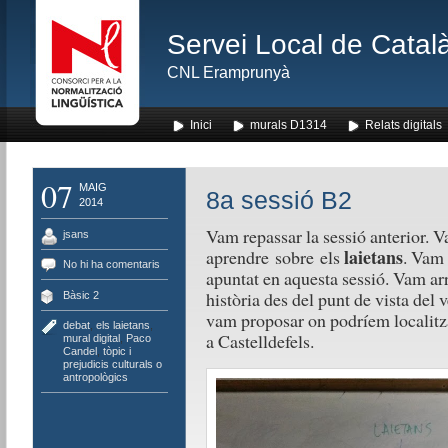
Servei Local de Català
CNL Eramprunyà
Inici
murals D1314
Relats digitals
07
MAIG
8a sessió B2
2014
Vam repassar la sessió anterior.
jsans
laietans
aprendre sobre els
. Vam 
No hi ha comentaris
apuntat en aquesta sessió. Vam ar
història des del punt de vista del 
Bàsic 2
vam proposar on podríem localitza
debat
,
els laietans
,
a Castelldefels.
mural digital
,
Paco
Candel
,
tòpic i
prejudicis culturals o
antropològics