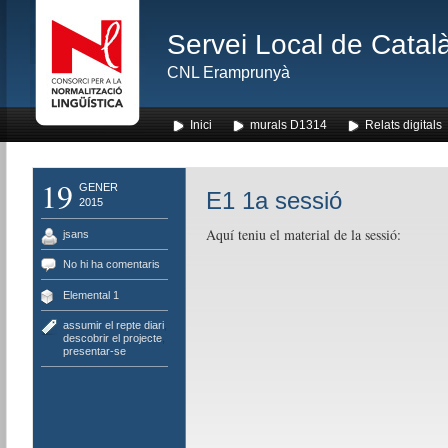
Servei Local de Català
CNL Eramprunyà
Inici
murals D1314
Relats digitals
19
GENER
E1 1a sessió
2015
Aquí teniu el material de la sessió:
jsans
No hi ha comentaris
Elemental 1
assumir el repte diari
,
descobrir el projecte
,
presentar-se