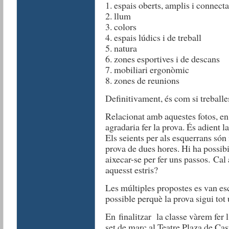
1. espais oberts, amplis i connecta
2. llum
3. colors
4. espais lúdics i de treball
5. natura
6. zones esportives i de descans
7. mobiliari ergonòmic
8. zones de reunions
Definitivament, és com si treballe
Relacionat amb aquestes fotos, e
agradaria fer la prova. És adient la
Els seients per als esquerrans só
prova de dues hores. Hi ha possibil
aixecar-se per fer uns passos. Cal
aquesst estris?
Les múltiples propostes es van esc
possible perquè la prova sigui tot 
En finalitzar la classe vàrem fer 
set de març al Teatre Plaza de C