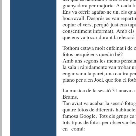
guanyadora per majoria. A cada ful
Ens va oferir agafar-ne un, els qu
boca avall. Després es van reparti
copiar el vers, perquè just ens tapé
consentiment informat). Amb els r
que ens va tocar durant la elecció d
Tothom estava molt enfeinat i de c
fotos perquè ens quedin bé?
Amb uns segons les ments pensants
la sala i rápidamente van trobar u
enganxar a la paret, una cadira per
piano per a en Joel, que fou el fotò
La musica de la sessió 31 anava a 
Brams.
Tan aviat va acabar la sessió fotog
quatre fotos de diferents habitacl
famosa Google. Tots els grups es
tots tipus de fotos per observar-l
en comú: