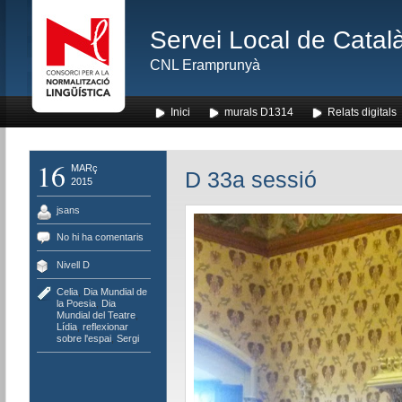
Servei Local de Català
CNL Eramprunyà
Inici
murals D1314
Relats digitals
16
MARç
D 33a sessió
2015
jsans
No hi ha comentaris
Nivell D
Celia
,
Dia Mundial de
la Poesia
,
Dia
Mundial del Teatre
,
Lídia
,
reflexionar
sobre l'espai
,
Sergi