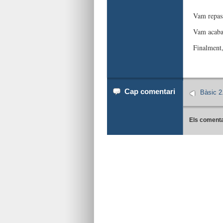
Vam repass
Vam acaba
Finalment
Cap comentari
Bàsic 2
Els comenta