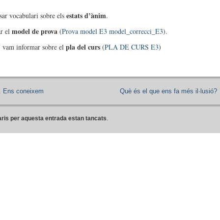
estats d’ànim
ar vocabulari sobre els
.
model de prova
r el
(
Prova model E3
model_correcci_E3
).
pla del curs
, vam informar sobre el
(
PLA DE CURS E3
)
. Ens coneixem
Què és el que ens fa més il·lusió?
ris per aquesta entrada estan tancats
.