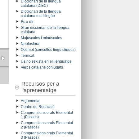
Diccionari de la llengua
catalana (DIEC)
Diccionari de la llengua
catalana multilingüe
És a dir
Gran diccionari de la llengua
catalana
Majúscules i minúscules
Neolosfera
Optimot (consultes lingüístiques)
Termcat
Ús no sexista en el llenguatge
Verbs catalans conjugats
Recursos per a
l'aprenentatge
Argumenta
Centre de Redacció
Comprensions orals Elemental
1 (Passos)
Comprensions orals Elemental
2 (Passos)
Comprensions orals Elemental
3 (Passos)