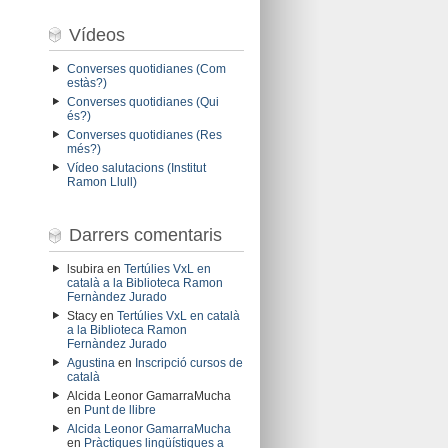
Vídeos
Converses quotidianes (Com
estàs?)
Converses quotidianes (Qui
és?)
Converses quotidianes (Res
més?)
Vídeo salutacions (Institut
Ramon Llull)
Darrers comentaris
lsubira
en
Tertúlies VxL en
català a la Biblioteca Ramon
Fernàndez Jurado
Stacy
en
Tertúlies VxL en català
a la Biblioteca Ramon
Fernàndez Jurado
Agustina
en
Inscripció cursos de
català
Alcida Leonor GamarraMucha
en
Punt de llibre
Alcida Leonor GamarraMucha
en
Pràctiques lingüístiques a