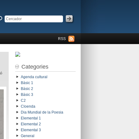
RSS
Categories
ió
Agenda cultural
Bàsic 1
Bàsic 2
Bàsic 3
C2
Cloenda
Dia Mundial de la Poesia
Elemental 1
Elemental 2
Elemental 3
General