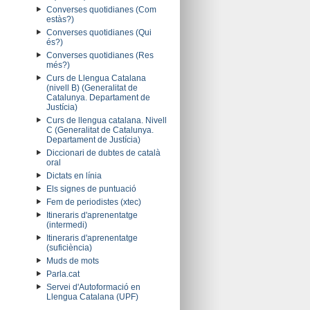
Converses quotidianes (Com
estàs?)
Converses quotidianes (Qui
és?)
Converses quotidianes (Res
més?)
Curs de Llengua Catalana
(nivell B) (Generalitat de
Catalunya. Departament de
Justícia)
Curs de llengua catalana. Nivell
C (Generalitat de Catalunya.
Departament de Justícia)
Diccionari de dubtes de català
oral
Dictats en línia
Els signes de puntuació
Fem de periodistes (xtec)
Itineraris d'aprenentatge
(intermedi)
Itineraris d'aprenentatge
(suficiència)
Muds de mots
Parla.cat
Servei d'Autoformació en
Llengua Catalana (UPF)