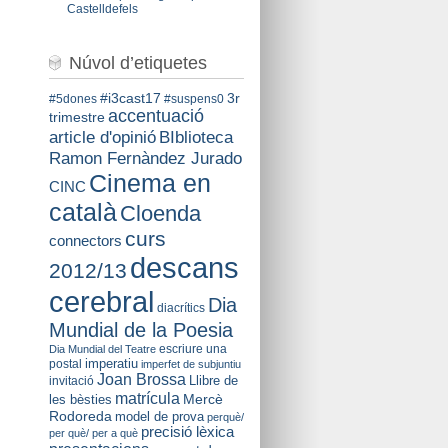
Castelldefels
Núvol d’etiquetes
#i3cast17
3r
#5dones
#suspens0
accentuació
trimestre
BIblioteca
article d'opinió
Ramon Fernàndez Jurado
Cinema en
CINC
català
Cloenda
curs
connectors
descans
2012/13
cerebral
Dia
diacrítics
Mundial de la Poesia
escriure una
Dia Mundial del Teatre
imperatiu
postal
imperfet de subjuntiu
Joan Brossa
Llibre de
invitació
matrícula
Mercè
les bèsties
Rodoreda
model de prova
perquè/
precisió lèxica
per què/ per a què