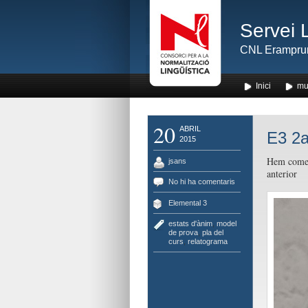
Servei 
CNL Erampru
Inici
mu
20
ABRIL
E3 2a
2015
Hem comen
jsans
anterior
No hi ha comentaris
Elemental 3
estats d'ànim
,
model
de prova
,
pla del
curs
,
relatograma