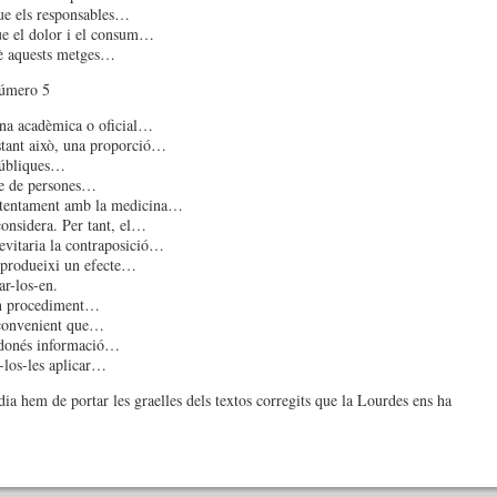
ue els responsables…
que el dolor i el consum…
uè aquests metges…
número 5
na acadèmica o oficial…
tant això, una proporció…
públiques…
e de persones…
ntentament amb la medicina…
considera. Per tant, el…
 evitaria la contraposició…
 produeixi un efecte…
ar-los-en.
un procediment…
 convenient que…
 donés informació…
-los-les aplicar…
dia hem de portar les graelles dels textos corregits que la Lourdes ens ha