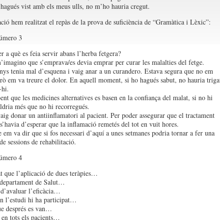
 hagués vist amb els meus ulls, no m’ho hauria cregut.
ció hem realitzat el repàs de la prova de suficiència de “Gramàtica i Lèxic”:
número 3
r a què es feia servir abans l’herba fetgera?
imagino que s’emprava/es devia emprar per curar les malalties del fetge.
nys tenia mal d’esquena i vaig anar a un curandero. Estava segura que no em
erò em va treure el dolor. En aquell moment, si ho hagués sabut, no hauria triga
-hi.
ent que les medicines alternatives es basen en la confiança del malat, si no hi
aldria més que no hi recorregués.
vaig donar un antiinflamatori al pacient. Per poder assegurar que el tractament
 s’havia d’esperar que la inflamació remetés del tot en vuit hores.
 em va dir que si fos necessari d’aquí a unes setmanes podria tornar a fer una
 de sessions de rehabilitació.
número 4
t que l’aplicació de dues teràpies…
 departament de Salut…
l d’avaluar l’eficàcia…
en l’estudi hi ha participat…
ue després es van…
 en tots els pacients…