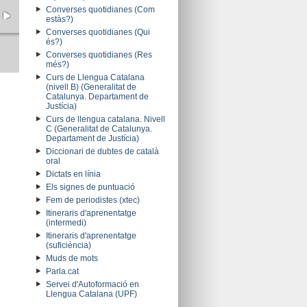
Converses quotidianes (Com
estàs?)
Converses quotidianes (Qui
és?)
Converses quotidianes (Res
més?)
Curs de Llengua Catalana
(nivell B) (Generalitat de
Catalunya. Departament de
Justícia)
Curs de llengua catalana. Nivell
C (Generalitat de Catalunya.
Departament de Justícia)
Diccionari de dubtes de català
oral
Dictats en línia
Els signes de puntuació
Fem de periodistes (xtec)
Itineraris d'aprenentatge
(intermedi)
Itineraris d'aprenentatge
(suficiència)
Muds de mots
Parla.cat
Servei d'Autoformació en
Llengua Catalana (UPF)