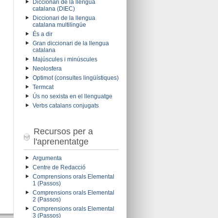
Diccionari de la llengua
catalana (DIEC)
Diccionari de la llengua
catalana multilingüe
És a dir
Gran diccionari de la llengua
catalana
Majúscules i minúscules
Neolosfera
Optimot (consultes lingüístiques)
Termcat
Ús no sexista en el llenguatge
Verbs catalans conjugats
Recursos per a
l'aprenentatge
Argumenta
Centre de Redacció
Comprensions orals Elemental
1 (Passos)
Comprensions orals Elemental
2 (Passos)
Comprensions orals Elemental
3 (Passos)