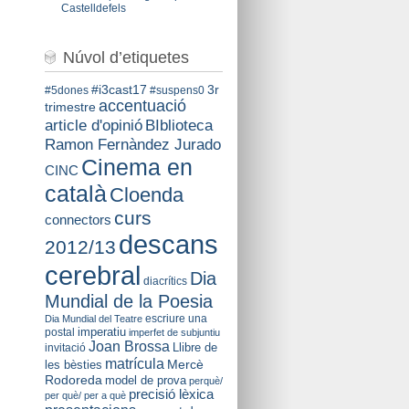
Castelldefels
Núvol d’etiquetes
#i3cast17
3r
#5dones
#suspens0
accentuació
trimestre
BIblioteca
article d'opinió
Ramon Fernàndez Jurado
Cinema en
CINC
català
Cloenda
curs
connectors
descans
2012/13
cerebral
Dia
diacrítics
Mundial de la Poesia
escriure una
Dia Mundial del Teatre
imperatiu
postal
imperfet de subjuntiu
Joan Brossa
Llibre de
invitació
matrícula
Mercè
les bèsties
Rodoreda
model de prova
perquè/
precisió lèxica
per què/ per a què