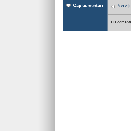
Cap comentari
A què j
Els comenta