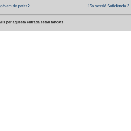
ugàvem de petits?
15a sessió Suficiència 3
ris per aquesta entrada estan tancats
.