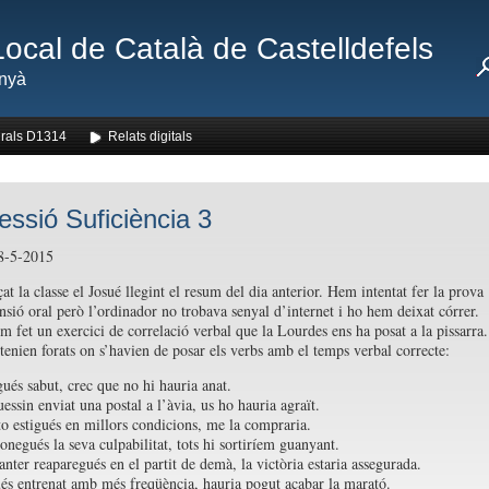
Local de Català de Castelldefels
nyà
rals D1314
Relats digitals
essió Suficiència 3
28-5-2015
t la classe el Josué llegint el resum del dia anterior. Hem intentat fer la prova
sió oral però l’ordinador no trobava senyal d’internet i ho hem deixat córrer.
m fet un exercici de correlació verbal que la Lourdes ens ha posat a la pissarra.
 tenien forats on s’havien de posar els verbs amb el temps verbal correcte:
gués sabut, crec que no hi hauria anat.
uessin enviat una postal a l’àvia, us ho hauria agraït.
to estigués en millors condicions, me la compraria.
conegués la seva culpabilitat, tots hi sortiríem guanyant.
anter reaparegués en el partit de demà, la victòria estaria assegurada.
ués entrenat amb més freqüència, hauria pogut acabar la marató.