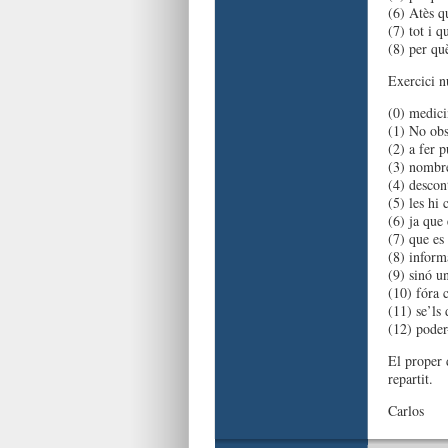
(6) Atès q
(7) tot i 
(8) per q
Exercici 
(0) medici
(1) No obs
(2) a fer 
(3) nombr
(4) desco
(5) les hi 
(6) ja que
(7) que es
(8) inform
(9) sinó 
(10) fóra
(11) se’ls
(12) poder
El proper 
repartit.
Carlos