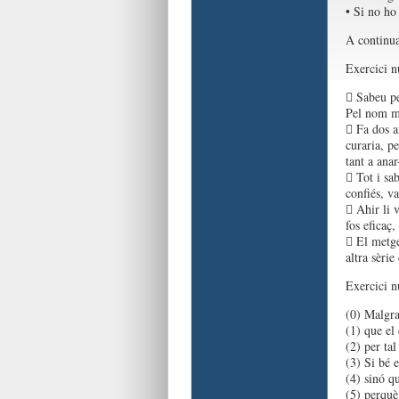
• Si no ho
A continua
Exercici 
 Sabeu pe
Pel nom m’
 Fa dos a
curaria, p
tant a anar
 Tot i sab
confiés, v
 Ahir li 
fos eficaç,
 El metge
altra sèrie
Exercici 
(0) Malgra
(1) que el
(2) per ta
(3) Si bé 
(4) sinó q
(5) perquè