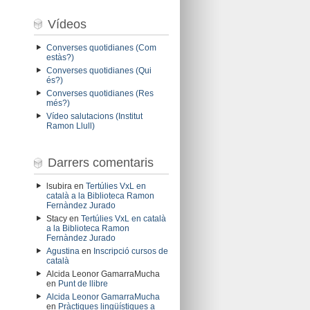
Vídeos
Converses quotidianes (Com
estàs?)
Converses quotidianes (Qui
és?)
Converses quotidianes (Res
més?)
Vídeo salutacions (Institut
Ramon Llull)
Darrers comentaris
lsubira
en
Tertúlies VxL en
català a la Biblioteca Ramon
Fernàndez Jurado
Stacy
en
Tertúlies VxL en català
a la Biblioteca Ramon
Fernàndez Jurado
Agustina
en
Inscripció cursos de
català
Alcida Leonor GamarraMucha
en
Punt de llibre
Alcida Leonor GamarraMucha
en
Pràctiques lingüístiques a