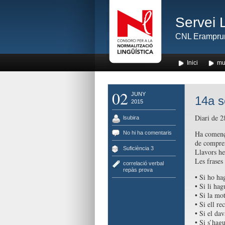
Servei 
CNL Erampru
Inici
mu
02
JUNY
14a s
2015
Diari de 
lsubira
Ha comença
No hi ha comentaris
de compren
Suficiència 3
Llavors he
Les frases
correlació verbal
,
repàs prova
• Si ho ha
• Si li hag
• Si la mo
• Si ell re
• Si el dav
• Si s’hag