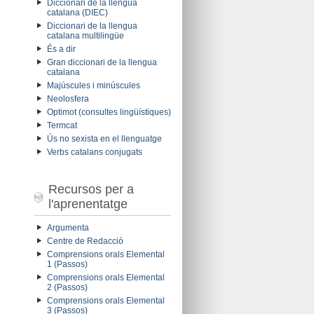
Diccionari de la llengua
catalana (DIEC)
Diccionari de la llengua
catalana multilingüe
És a dir
Gran diccionari de la llengua
catalana
Majúscules i minúscules
Neolosfera
Optimot (consultes lingüístiques)
Termcat
Ús no sexista en el llenguatge
Verbs catalans conjugats
Recursos per a
l'aprenentatge
Argumenta
Centre de Redacció
Comprensions orals Elemental
1 (Passos)
Comprensions orals Elemental
2 (Passos)
Comprensions orals Elemental
3 (Passos)