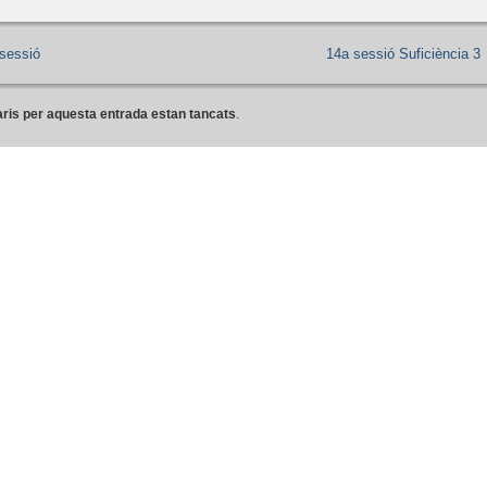
sessió
14a sessió Suficiència 3
ris per aquesta entrada estan tancats
.