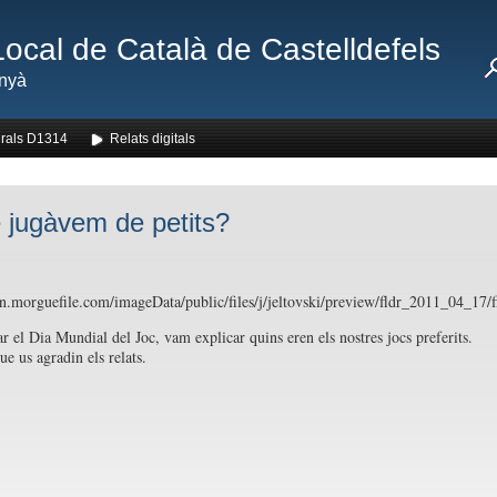
Local de Català de Castelldefels
nyà
rals D1314
Relats digitals
 jugàvem de petits?
dn.morguefile.com/imageData/public/files/j/jeltovski/preview/fldr_2011_04_17
ar el Dia Mundial del Joc, vam explicar quins eren els nostres jocs preferits.
e us agradin els relats.