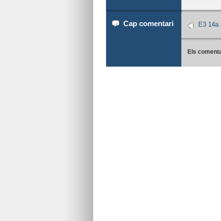
Cap comentari
E3 14a 
Els comenta