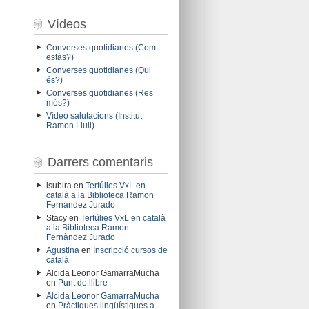
Vídeos
Converses quotidianes (Com
estàs?)
Converses quotidianes (Qui
és?)
Converses quotidianes (Res
més?)
Vídeo salutacions (Institut
Ramon Llull)
Darrers comentaris
lsubira
en
Tertúlies VxL en
català a la Biblioteca Ramon
Fernàndez Jurado
Stacy
en
Tertúlies VxL en català
a la Biblioteca Ramon
Fernàndez Jurado
Agustina
en
Inscripció cursos de
català
Alcida Leonor GamarraMucha
en
Punt de llibre
Alcida Leonor GamarraMucha
en
Pràctiques lingüístiques a