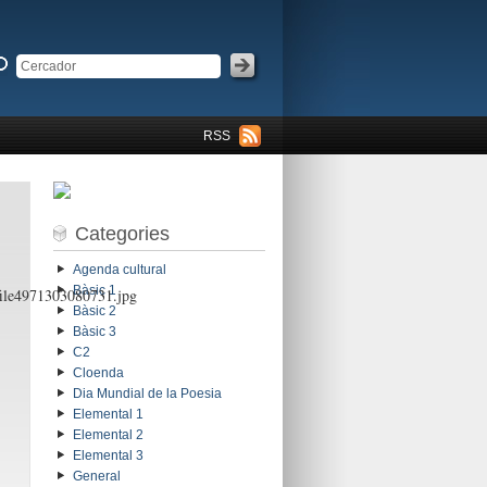
RSS
Categories
Agenda cultural
Bàsic 1
/file4971303080731.jpg
Bàsic 2
Bàsic 3
C2
Cloenda
Dia Mundial de la Poesia
Elemental 1
Elemental 2
Elemental 3
General