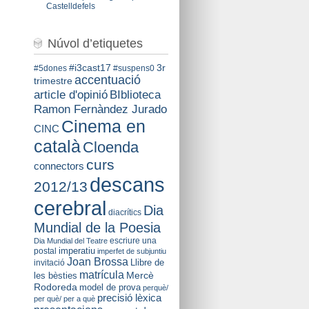
Castelldefels
Núvol d’etiquetes
#i3cast17
3r
#5dones
#suspens0
accentuació
trimestre
BIblioteca
article d'opinió
Ramon Fernàndez Jurado
Cinema en
CINC
català
Cloenda
curs
connectors
descans
2012/13
cerebral
Dia
diacrítics
Mundial de la Poesia
escriure una
Dia Mundial del Teatre
imperatiu
postal
imperfet de subjuntiu
Joan Brossa
Llibre de
invitació
matrícula
Mercè
les bèsties
Rodoreda
model de prova
perquè/
precisió lèxica
per què/ per a què