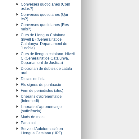
Converses quotidianes (Com
estàs?)
Converses quotidianes (Qui
és?)
Converses quotidianes (Res
més?)
Curs de Llengua Catalana
(nivell B) (Generalitat de
Catalunya. Departament de
Justícia)
Curs de llengua catalana. Nivell
C (Generalitat de Catalunya.
Departament de Justícia)
Diccionari de dubtes de català
oral
Dictats en línia
Els signes de puntuació
Fem de periodistes (xtec)
Itineraris d'aprenentatge
(intermedi)
Itineraris d'aprenentatge
(suficiència)
Muds de mots
Parla.cat
Servei d'Autoformació en
Llengua Catalana (UPF)