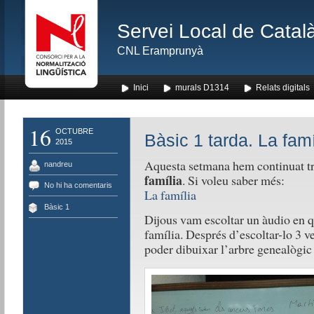
Servei Local de Català
CNL Eramprunyà
Inici
murals D1314
Relats digitals
16
OCTUBRE
Bàsic 1 tarda. La famí
2015
Aquesta setmana hem continuat tr
nandreu
família
. Si voleu saber més:
No hi ha comentaris
La família
Bàsic 1
Dijous vam escoltar un àudio en q
família. Després d’escoltar-lo 3 v
poder dibuixar l’arbre genealògic 