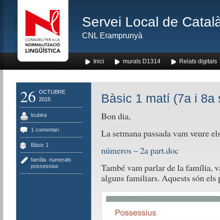
Servei Local de Català
CNL Eramprunyà
Inici
murals D1314
Relats digitals
26
OCTUBRE
Bàsic 1 matí (7a i 8a 
2015
Bon dia,
lsubira
1 comentari
La setmana passada vam veure el
Bàsic 1
números – 2a part.doc
família
,
numerals
,
També vam parlar de la família, va
possessius
alguns familiars. Aquests són els 