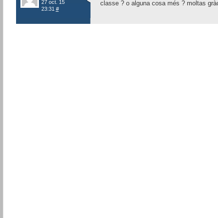
27 oct. 15
classe ? o alguna cosa més ? moltas grà
23:31
#