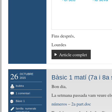
Fins després,
Lourdes
Article complet
26
OCTUBRE
Bàsic 1 matí (7a i 8a 
2015
Bon dia,
lsubira
1 comentari
La setmana passada vam veure el
Bàsic 1
números – 2a part.doc
família
,
numerals
,
possessius