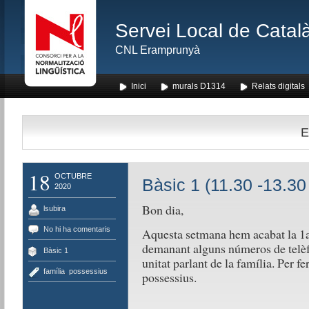
Servei Local de Català
CNL Eramprunyà
Inici
murals D1314
Relats digitals
E
18
OCTUBRE
Bàsic 1 (11.30 -13.30
2020
Bon dia,
lsubira
No hi ha comentaris
Aquesta setmana hem acabat la 1a 
demanant alguns números de telè
Bàsic 1
unitat parlant de la família. Per fe
família
,
possessius
possessius.