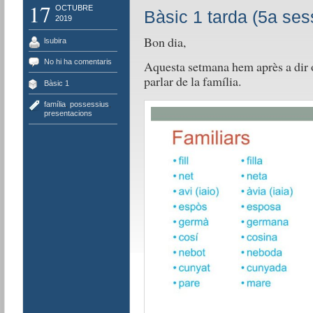
17
OCTUBRE
Bàsic 1 tarda (5a ses
2019
Bon dia,
lsubira
No hi ha comentaris
Aquesta setmana hem après a dir 
parlar de la família.
Bàsic 1
família
,
possessius
,
presentacions