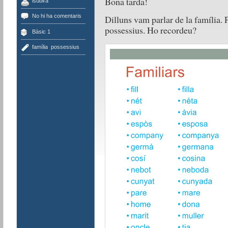
Bona tarda!
lsubira
No hi ha comentaris
Dilluns vam parlar de la família. 
possessius. Ho recordeu?
Bàsic 1
família
,
possessius