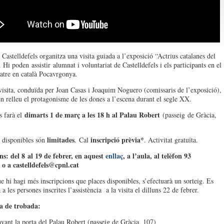
Castelldefels organitza una visita guiada a l’exposició “Actrius catalanes del
Hi poden assistir alumnat i voluntariat de Castelldefels i els participants en el
teatre en català Pocavrgonya.
visita, conduïda per Joan Casas i Joaquim Noguero (comissaris de l’exposició),
en relleu el protagonisme de les dones a l’escena durant el segle XX.
dimarts 1 de març a les 18 h al Palau Robert
s farà el
(passeig de Gràcia,
s
limitades
inscripció prèvia*
disponibles són
. Cal
. Activitat gratuïta.
ns: del 8 al 19 de febrer, en aquest
enllaç
, a l’aula, al telèfon 93
 o a castelldefels@cpnl.cat
e hi hagi més inscripcions que places disponibles, s’efectuarà un sorteig. Es
a les persones inscrites l’assistència a la visita el dilluns 22 de febrer.
ra de trobada:
vant la porta del Palau Robert (passeig de Gràcia, 107)