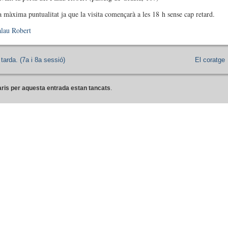
a màxima puntualitat ja que la visita començarà a les 18 h sense cap retard.
lau Robert
tarda. (7a i 8a sessió)
El coratge
ris per aquesta entrada estan tancats
.