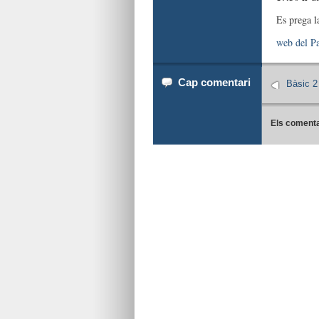
Es prega l
web del Pa
Cap comentari
Bàsic 2 
Els comenta