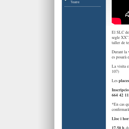
Teatre
El SLC de 
segle XX”. 
taller de 
Durant la 
es posarà 
La visita e
107)
place
Les
Inscripcio
664 42 11
*En cas qu
confirmarà 
Lloc i ho
17.50 h
da