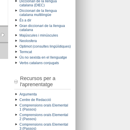
Diccionari de la llengua
catalana (DIEC)
Diccionari de la llengua
catalana multilingüe
És a dir
Gran diccionari de la llengua
catalana
Majúscules i minúscules
Neolosfera
Optimot (consultes lingüístiques)
Termcat
Ús no sexista en el llenguatge
Verbs catalans conjugats
Recursos per a
l'aprenentatge
Argumenta
Centre de Redacció
Comprensions orals Elemental
1 (Passos)
Comprensions orals Elemental
2 (Passos)
Comprensions orals Elemental
3 (Passos)