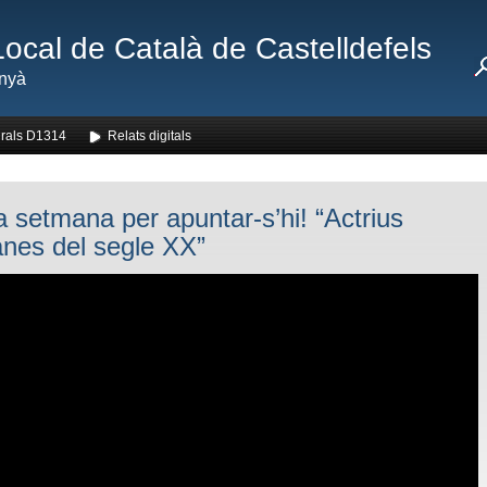
Local de Català de Castelldefels
nyà
rals D1314
Relats digitals
a setmana per apuntar-s’hi! “Actrius
anes del segle XX”