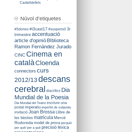
Castelldefels
Núvol d’etiquetes
#i3cast17
3r
#5dones
#suspens0
accentuació
trimestre
BIblioteca
article d'opinió
Ramon Fernàndez Jurado
Cinema en
CINC
català
Cloenda
curs
connectors
descans
2012/13
cerebral
Dia
diacrítics
Mundial de la Poesia
escriure una
Dia Mundial del Teatre
imperatiu
postal
imperfet de subjuntiu
Joan Brossa
Llibre de
invitació
matrícula
Mercè
les bèsties
Rodoreda
model de prova
perquè/
precisió lèxica
per què/ per a què