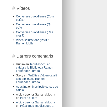
Vídeos
Converses quotidianes (Com
estàs?)
Converses quotidianes (Qui
és?)
Converses quotidianes (Res
més?)
Vídeo salutacions (Institut
Ramon Llull)
Darrers comentaris
lsubira
en
Tertúlies VxL en
català a la Biblioteca Ramon
Fernàndez Jurado
Stacy
en
Tertúlies VxL en català
a la Biblioteca Ramon
Fernàndez Jurado
Agustina
en
Inscripció cursos de
català
Alcida Leonor GamarraMucha
en
Punt de llibre
Alcida Leonor GamarraMucha
en
Pràctiques lingüístiques a