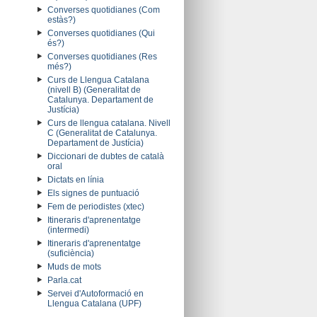
Converses quotidianes (Com
estàs?)
Converses quotidianes (Qui
és?)
Converses quotidianes (Res
més?)
Curs de Llengua Catalana
(nivell B) (Generalitat de
Catalunya. Departament de
Justícia)
Curs de llengua catalana. Nivell
C (Generalitat de Catalunya.
Departament de Justícia)
Diccionari de dubtes de català
oral
Dictats en línia
Els signes de puntuació
Fem de periodistes (xtec)
Itineraris d'aprenentatge
(intermedi)
Itineraris d'aprenentatge
(suficiència)
Muds de mots
Parla.cat
Servei d'Autoformació en
Llengua Catalana (UPF)