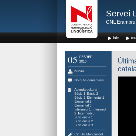
Servei 
CNL Erampru
Inici
mu
05
FEBRER
Últim
2016
catal
lsubira
No hi ha comentaris
Agenda cultural
,
Bàsic 1
,
Bàsic 2
,
Bàsic 3
,
Elemental 1
,
Elemental 2
,
Elemental 3
,
Intermedi 1
,
Intermedi
2
,
Intermedi 3
,
Suficiència 1
,
Suficiència 2
,
Suficiència 3
C2
,
Dia Mundial del