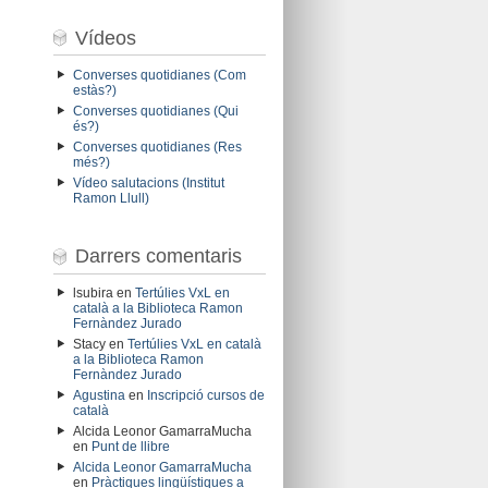
Vídeos
Converses quotidianes (Com
estàs?)
Converses quotidianes (Qui
és?)
Converses quotidianes (Res
més?)
Vídeo salutacions (Institut
Ramon Llull)
Darrers comentaris
lsubira
en
Tertúlies VxL en
català a la Biblioteca Ramon
Fernàndez Jurado
Stacy
en
Tertúlies VxL en català
a la Biblioteca Ramon
Fernàndez Jurado
Agustina
en
Inscripció cursos de
català
Alcida Leonor GamarraMucha
en
Punt de llibre
Alcida Leonor GamarraMucha
en
Pràctiques lingüístiques a