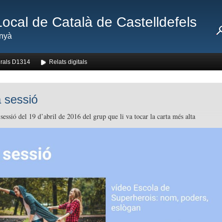
Local de Català de Castelldefels
nyà
rals D1314
Relats digitals
 sessió
sessió del 19 d’abril de 2016 del grup que li va tocar la carta més alta