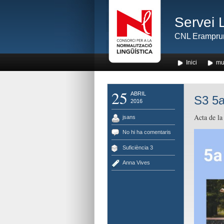
Servei 
CNL Erampru
Inici
mu
25
ABRIL
S3 5a
2016
Acta de la 
jsans
No hi ha comentaris
Suficiència 3
Anna Vives