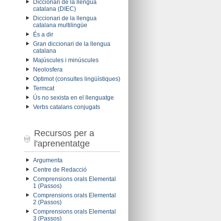
Diccionari de la llengua
catalana (DIEC)
Diccionari de la llengua
catalana multilingüe
És a dir
Gran diccionari de la llengua
catalana
Majúscules i minúscules
Neolosfera
Optimot (consultes lingüístiques)
Termcat
Ús no sexista en el llenguatge
Verbs catalans conjugats
Recursos per a
l'aprenentatge
Argumenta
Centre de Redacció
Comprensions orals Elemental
1 (Passos)
Comprensions orals Elemental
2 (Passos)
Comprensions orals Elemental
3 (Passos)