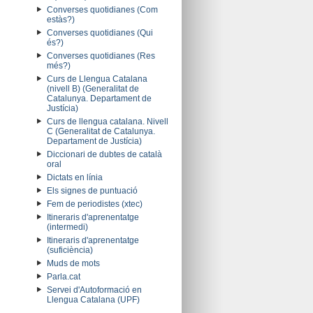
Converses quotidianes (Com
estàs?)
Converses quotidianes (Qui
és?)
Converses quotidianes (Res
més?)
Curs de Llengua Catalana
(nivell B) (Generalitat de
Catalunya. Departament de
Justícia)
Curs de llengua catalana. Nivell
C (Generalitat de Catalunya.
Departament de Justícia)
Diccionari de dubtes de català
oral
Dictats en línia
Els signes de puntuació
Fem de periodistes (xtec)
Itineraris d'aprenentatge
(intermedi)
Itineraris d'aprenentatge
(suficiència)
Muds de mots
Parla.cat
Servei d'Autoformació en
Llengua Catalana (UPF)