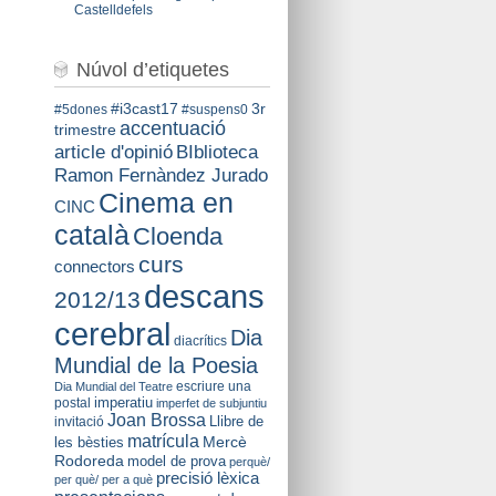
Castelldefels
Núvol d’etiquetes
#i3cast17
3r
#5dones
#suspens0
accentuació
trimestre
BIblioteca
article d'opinió
Ramon Fernàndez Jurado
Cinema en
CINC
català
Cloenda
curs
connectors
descans
2012/13
cerebral
Dia
diacrítics
Mundial de la Poesia
escriure una
Dia Mundial del Teatre
imperatiu
postal
imperfet de subjuntiu
Joan Brossa
Llibre de
invitació
matrícula
Mercè
les bèsties
Rodoreda
model de prova
perquè/
precisió lèxica
per què/ per a què