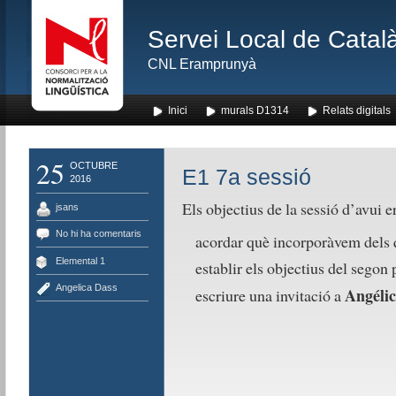
Servei Local de Català
CNL Eramprunyà
Inici
murals D1314
Relats digitals
25
OCTUBRE
E1 7a sessió
2016
Els objectius de la sessió d’avui e
jsans
No hi ha comentaris
acordar què incorporàvem dels q
Elemental 1
establir els objectius del segon 
Angelica Dass
Angélic
escriure una invitació a