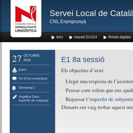
Servei Local de Català
CNL Eramprunyà
Inici
murals D1314
Relats digitals
27
OCTUBRE
E1 8a sessió
2016
Els objectius d’avui:
jsans
No hi ha comentaris
Llegir una resposta de l’assiste
Elemental 1
Pensar com volem que ens ajudi 
Angelica Dass
,
Repassar l’
imperfet de subjunti
imperfet de subjuntiu
Dimarts em vaig trobar aquest miss