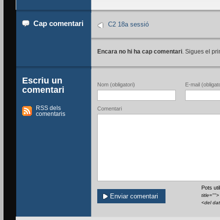
Cap comentari
C2 18a sessió
Encara no hi ha cap comentari
. Sigues el pri
Escriu un
Nom (obligatori)
E-mail (obligato
comentari
RSS dels
Comentari
comentaris
Pots ut
title=""
<del da