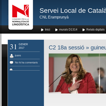
Servei Local de Català
CNL Eramprunyà
Inici
murals D1314
Relats digitals
31
GENER
C2 18a sessió
» guine
2017
jsans
No hi ha comentaris