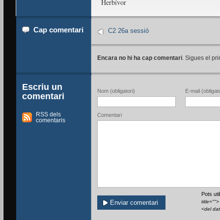
Herbívor
Cap comentari
C2 26a sessió
Encara no hi ha cap comentari
. Sigues el pri
Escriu un
Nom (obligatori)
E-mail (obligato
comentari
RSS dels
Comentari
comentaris
Pots ut
title=""
<del da