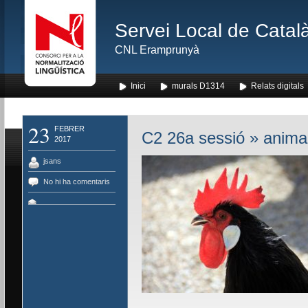
Servei Local de Català
CNL Eramprunyà
Inici
murals D1314
Relats digitals
23
FEBRER
C2 26a sessió
» anima
2017
jsans
No hi ha comentaris