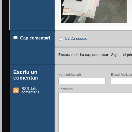
Cap comentari
C2 2a sessió
Encara no hi ha cap comentari
. Sigues el pri
Escriu un
Nom (obligatori)
E-mail (obligato
comentari
RSS dels
Comentari
comentaris