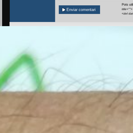
Pots ut
title=""
<del da