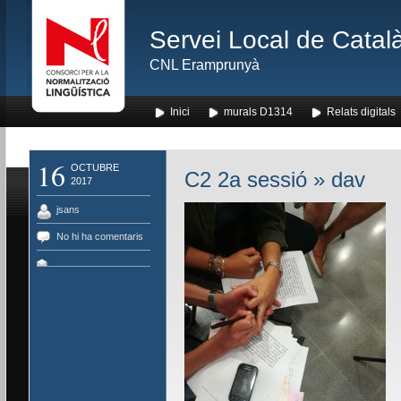
Servei Local de Català
CNL Eramprunyà
Inici
murals D1314
Relats digitals
16
OCTUBRE
C2 2a sessió
» dav
2017
jsans
No hi ha comentaris