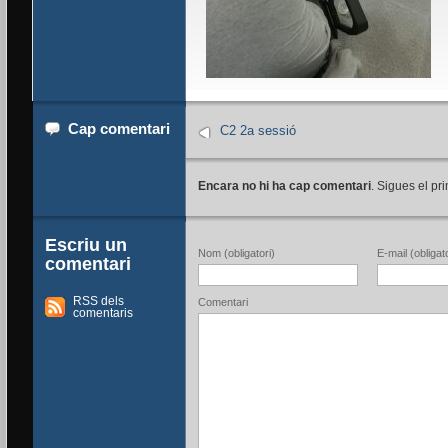
Cap comentari
C2 2a sessió
Encara no hi ha cap comentari
. Sigues el pri
Escriu un
Nom (obligatori)
E-mail (obligato
comentari
RSS dels
Comentari
comentaris