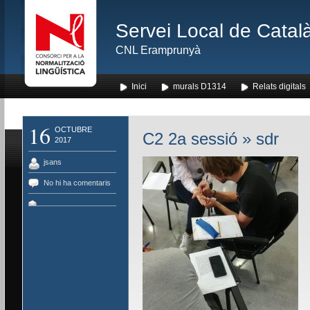
Servei Local de Català
CNL Eramprunyà
Inici
murals D1314
Relats digitals
16
OCTUBRE
C2 2a sessió
» sdr
2017
jsans
No hi ha comentaris