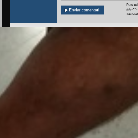
Pots ut
title=""
<del da