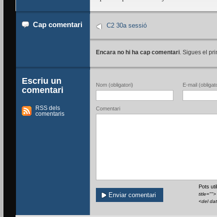
Cap comentari
C2 30a sessió
Encara no hi ha cap comentari
. Sigues el pri
Escriu un
Nom (obligatori)
E-mail (obligato
comentari
RSS dels
Comentari
comentaris
Pots ut
title=""
<del da