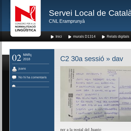
Servei Local de Català
CNL Eramprunyà
Inici
murals D1314
Relats digitals
02
MARç
C2 30a sessió
» dav
2018
jsans
No hi ha comentaris
per a la postal del Juanjo