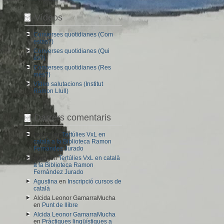
Vídeos
Converses quotidianes (Com
estàs?)
Converses quotidianes (Qui
és?)
Converses quotidianes (Res
més?)
Vídeo salutacions (Institut
Ramon Llull)
Darrers comentaris
lsubira
en
Tertúlies VxL en
català a la Biblioteca Ramon
Fernàndez Jurado
Stacy
en
Tertúlies VxL en català
a la Biblioteca Ramon
Fernàndez Jurado
Agustina
en
Inscripció cursos de
català
Alcida Leonor GamarraMucha
en
Punt de llibre
Alcida Leonor GamarraMucha
en
Pràctiques lingüístiques a