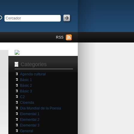
RSS
Categories
Agenda cultural
Bàsic 1
Bàsic 2
Bàsic 3
C2
Cloenda
Dia Mundial de la Poesia
Elemental 1
Elemental 2
Elemental 3
General