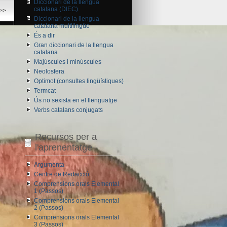
Diccionari de la llengua
catalana (DIEC)
>>
Diccionari de la llengua
catalana multilingüe
És a dir
Gran diccionari de la llengua
catalana
Majúscules i minúscules
Neolosfera
Optimot (consultes lingüístiques)
Termcat
Ús no sexista en el llenguatge
Verbs catalans conjugats
Recursos per a
l'aprenentatge
Argumenta
Centre de Redacció
Comprensions orals Elemental
1 (Passos)
Comprensions orals Elemental
2 (Passos)
Comprensions orals Elemental
3 (Passos)