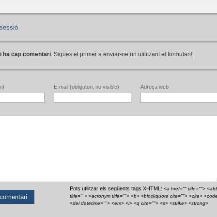
sessió
i ha cap comentari
. Sigues el primer a enviar-ne un utilitzant el formulari!
i)
E-mail (obligatori, no visible)
Adreça web
Pots utilitzar els següents tags XHTML:
<a href="" title=""> <ab
title=""> <acronym title=""> <b> <blockquote cite=""> <cite> <cod
<del datetime=""> <em> <i> <q cite=""> <s> <strike> <strong>