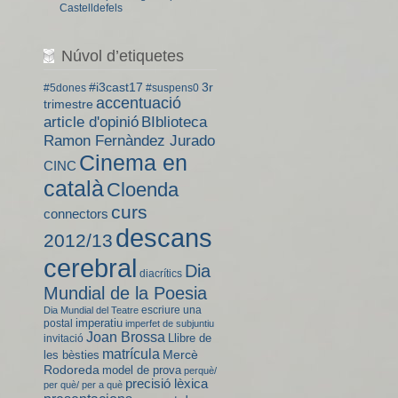
Castelldefels
Núvol d’etiquetes
#i3cast17
3r
#5dones
#suspens0
accentuació
trimestre
BIblioteca
article d'opinió
Ramon Fernàndez Jurado
Cinema en
CINC
català
Cloenda
curs
connectors
descans
2012/13
cerebral
Dia
diacrítics
Mundial de la Poesia
escriure una
Dia Mundial del Teatre
imperatiu
postal
imperfet de subjuntiu
Joan Brossa
Llibre de
invitació
matrícula
Mercè
les bèsties
Rodoreda
model de prova
perquè/
precisió lèxica
per què/ per a què