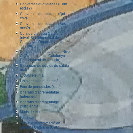
Converses quotidianes (Com
estàs?)
Converses quotidianes (Qui
és?)
Converses quotidianes (Res
més?)
Curs de Llengua Catalana
(nivell B) (Generalitat de
Catalunya. Departament de
Justícia)
Curs de llengua catalana. Nivell
C (Generalitat de Catalunya.
Departament de Justícia)
Diccionari de dubtes de català
oral
Dictats en línia
Els signes de puntuació
Fem de periodistes (xtec)
Itineraris d'aprenentatge
(intermedi)
Itineraris d'aprenentatge
(suficiència)
Muds de mots
Parla.cat
Servei d'Autoformació en
Llengua Catalana (UPF)