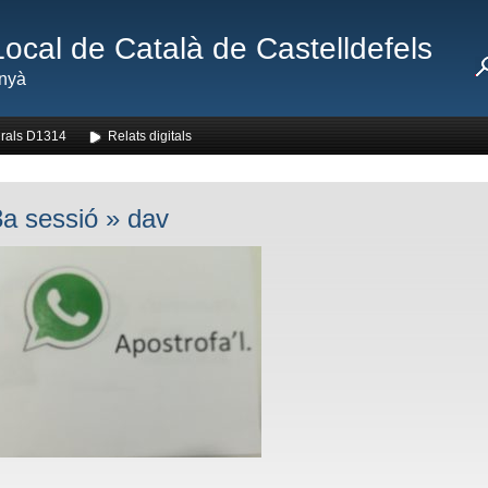
Local de Català de Castelldefels
nyà
rals D1314
Relats digitals
a sessió
» dav