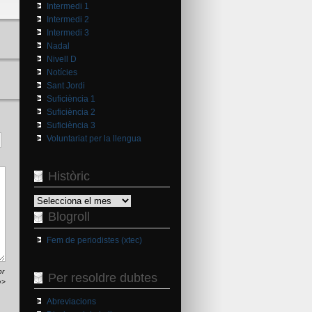
Intermedi 1
Intermedi 2
Intermedi 3
Nadal
Nivell D
Notícies
Sant Jordi
Suficiència 1
Suficiència 2
Suficiència 3
Voluntariat per la llengua
Històric
Històric
Blogroll
Fem de periodistes (xtec)
br
Per resoldre dubtes
e>
Abreviacions