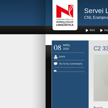
Servei 
CNL Erampru
Inici
mu
08
MARç
C2 33
2018
jsans
No hi ha comentaris
Postals