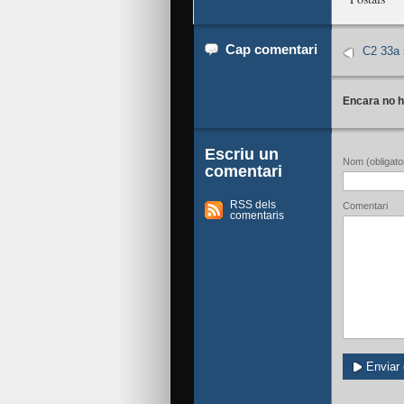
Cap comentari
C2 33a 
Encara no h
Escriu un
Nom (obligator
comentari
RSS dels
Comentari
comentaris