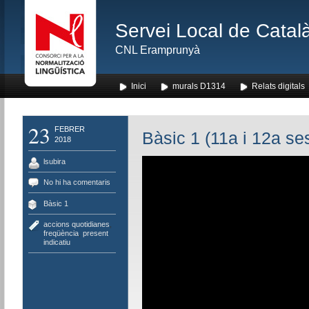
Servei Local de Català
CNL Eramprunyà
Inici
murals D1314
Relats digitals
23
FEBRER
Bàsic 1 (11a i 12a se
2018
lsubira
No hi ha comentaris
Bàsic 1
accions quotidianes
,
freqüència
,
present
indicatiu