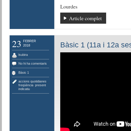
Lourdes
Article complet
23
FEBRER
Bàsic 1 (11a i 12a se
2018
lsubira
No hi ha comentaris
Bàsic 1
accions quotidianes
,
freqüència
,
present
indicatiu