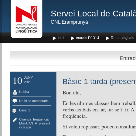
Servei Local de Català
CNL Eramprunyà
Inici
murals D1314
Relats digitals
Entrade
10
JUNY
Bàsic 1 tarda (present
2019
Bon dia,
lsubira
No hi ha comentaris
En les últimes classes hem treballa
verbs acabats en -ar, -ar-se i -ir
Bàsic 1
freqüència.
Cloenda
,
freqüència
,
M'enCANTA
,
present
Si voleu repassar, podeu consultar
indicatiu