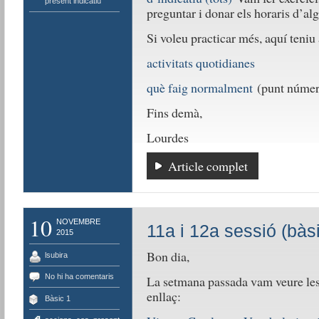
present indicatiu
preguntar i donar els horaris d’al
Si voleu practicar més, aquí teniu
activitats quotidianes
què faig normalment
(punt númer
Fins demà,
Lourdes
Article complet
10
NOVEMBRE
11a i 12a sessió (bàs
2015
Bon dia,
lsubira
No hi ha comentaris
La setmana passada vam veure les 
enllaç:
Bàsic 1