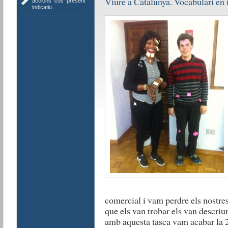
Viure a Catalunya. Vocabulari en
accions
,
cos
,
present
indicatiu
comercial i vam perdre els nostres
que els van trobar els van descriure
amb aquesta tasca vam acabar la 2