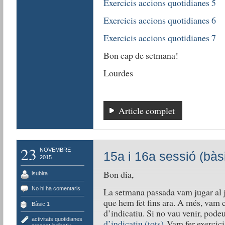
Exercicis accions quotidianes 5
Exercicis accions quotidianes 6
Exercicis accions quotidianes 7
Bon cap de setmana!
Lourdes
Article complet
23
NOVEMBRE
15a i 16a sessió (bàs
2015
Bon dia,
lsubira
No hi ha comentaris
La setmana passada vam jugar al jo
que hem fet fins ara. A més, vam c
Bàsic 1
d’indicatiu. Si no vau venir, pod
activitats quotidianes
,
d’indicatiu (tots)
Vam fer exercici