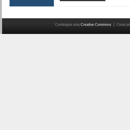
Continguts sota
Creative Commons
Creat 