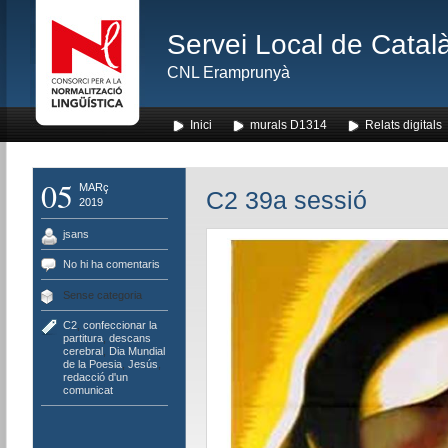
Servei Local de Català
CNL Eramprunyà
Inici
murals D1314
Relats digitals
05
MARç
C2 39a sessió
2019
jsans
No hi ha comentaris
Sense categoria
C2
,
confeccionar la
partitura
,
descans
cerebral
,
Dia Mundial
de la Poesia
,
Jesús
,
redacció d'un
comunicat