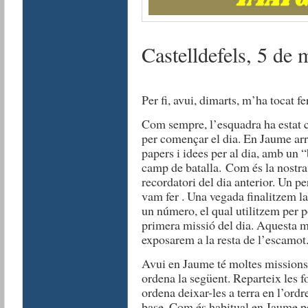
Castelldefels, 5 de
Per fi, avui, dimarts, m’ha tocat fer
Com sempre, l’esquadra ha estat c
per començar el dia.
En Jaume arr
papers i idees per al dia, amb un 
camp de batalla.
Com és la nostr
recordatori del dia anterior. Un p
vam fer . Una vegada finalitzem la
un número, el qual utilitzem per 
primera missió del dia. Aquesta mi
exposarem a la resta de l’escamot. 
Avui en Jaume té moltes missions pe
ordena la següent. Reparteix les fot
ordena deixar-les a terra en l’or
base.
Com és habitual,en Jaume per