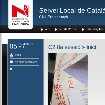
Servei Local de Català
CNL Eramprunyà
Inici
murals D1314
Relats digitals
06
NOVEMBRE
C2 8a sessió
» inici
2019
jsans
No hi ha comentaris