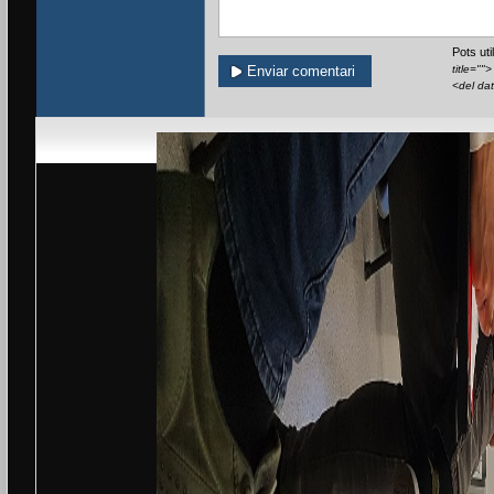
Pots ut
title=""
<del da