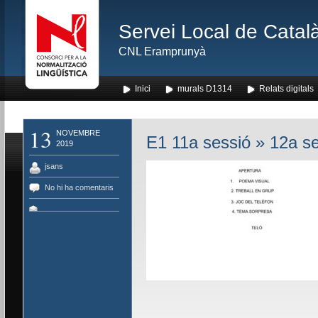
Servei Local de Català
CNL Eramprunyà
Inici
murals D1314
Relats digitals
13
NOVEMBRE
E1 11a sessió
» 12a se
2019
jsans
No hi ha comentaris