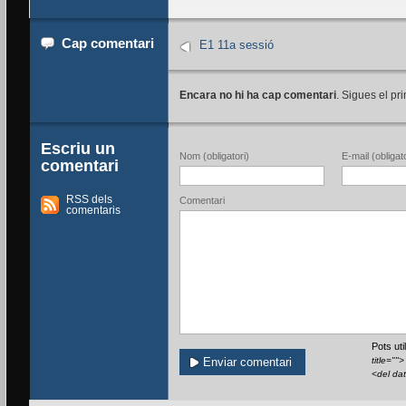
Cap comentari
E1 11a sessió
Encara no hi ha cap comentari
. Sigues el pri
Escriu un
Nom (obligatori)
E-mail (obligato
comentari
RSS dels
Comentari
comentaris
Pots ut
title=""
<del da