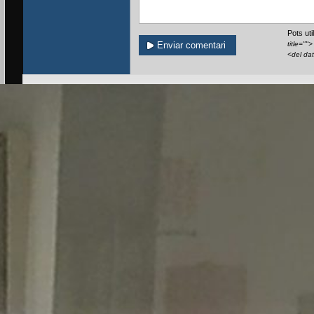
Pots ut
title=""
<del da