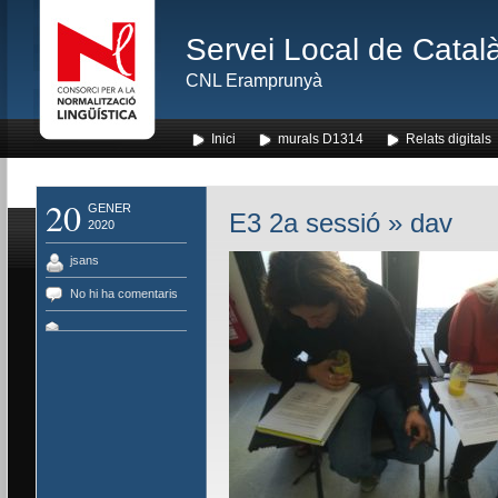
Servei Local de Català
CNL Eramprunyà
Inici
murals D1314
Relats digitals
20
GENER
E3 2a sessió
» dav
2020
jsans
No hi ha comentaris