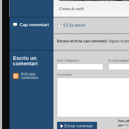
Crema de meló
Cap comentari
E3 2a sessió
Encara no hi ha cap comentari
. Sigues el pri
Escriu un
Nom (obligatori)
E-mail (obligato
comentari
RSS dels
Comentari
comentaris
Pots ut
title=""