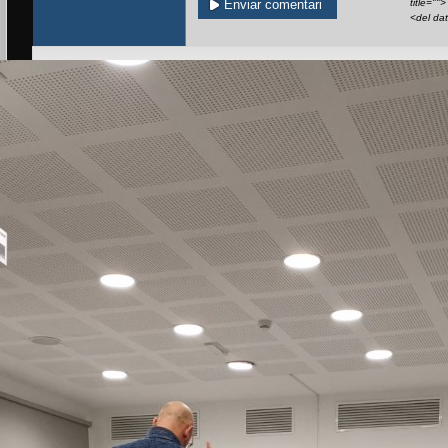
title=""
<del da