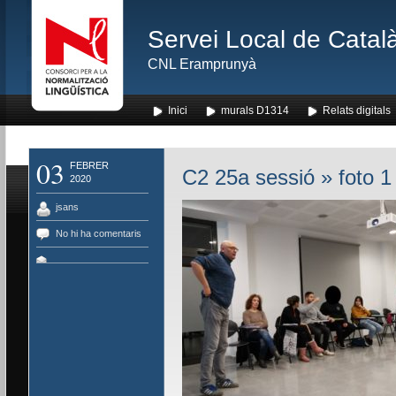
Servei Local de Català
CNL Eramprunyà
Inici
murals D1314
Relats digitals
03
FEBRER
C2 25a sessió
» foto 1
2020
jsans
No hi ha comentaris