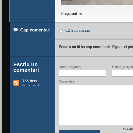
Preparant-se
Cap comentari
C2 25a sessió
Encara no hi ha cap comentari
. Sigues el pri
Escriu un
Nom (obligatori)
E-mail (obligato
comentari
RSS dels
Comentari
comentaris
Pots ut