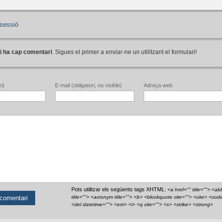
sessió
i ha cap comentari
. Sigues el primer a enviar-ne un utilitzant el formulari!
i)
E-mail (obligatori, no visible)
Adreça web
Pots utilitzar els següents tags XHTML:
<a href="" title=""> <ab
title=""> <acronym title=""> <b> <blockquote cite=""> <cite> <cod
<del datetime=""> <em> <i> <q cite=""> <s> <strike> <strong>