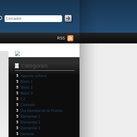
RSS
Categories
Agenda cultural
Bàsic 1
Bàsic 2
Bàsic 3
C2
Cloenda
Dia Mundial de la Poesia
Elemental 1
Elemental 2
Elemental 3
General