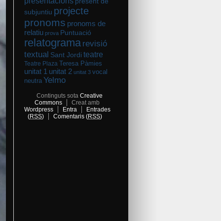
presentacions
present de
projecte
subjuntiu
pronoms
pronoms de
relatiu
Puntuació
prova
relatograma
revisió
textual
teatre
Sant Jordi
Teresa Pàmies
Teatre Plaza
unitat 2
unitat 1
vocal
unitat 3
Yelmo
neutra
Continguts sota
Creative
Commons
Creat amb
Wordpress
Entra
Entrades
(
RSS
)
Comentaris (
RSS
)