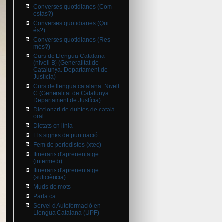
Converses quotidianes (Com
estàs?)
Converses quotidianes (Qui
és?)
Converses quotidianes (Res
més?)
Curs de Llengua Catalana
(nivell B) (Generalitat de
Catalunya. Departament de
Justícia)
Curs de llengua catalana. Nivell
C (Generalitat de Catalunya.
Departament de Justícia)
Diccionari de dubtes de català
oral
Dictats en línia
Els signes de puntuació
Fem de periodistes (xtec)
Itineraris d'aprenentatge
(intermedi)
Itineraris d'aprenentatge
(suficiència)
Muds de mots
Parla.cat
Servei d'Autoformació en
Llengua Catalana (UPF)