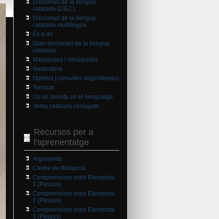
Diccionari de la llengua
catalana (DIEC)
Diccionari de la llengua
catalana multilingüe
És a dir
Gran diccionari de la llengua
catalana
Majúscules i minúscules
Neolosfera
Optimot (consultes lingüístiques)
Termcat
Ús no sexista en el llenguatge
Verbs catalans conjugats
Recursos per a
l'aprenentatge
Argumenta
Centre de Redacció
Comprensions orals Elemental
1 (Passos)
Comprensions orals Elemental
2 (Passos)
Comprensions orals Elemental
3 (Passos)