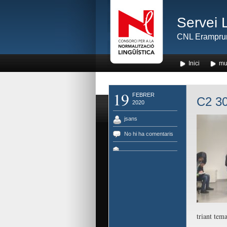
Servei 
CNL Erampru
Inici
mu
19
FEBRER
C2 30
2020
jsans
No hi ha comentaris
triant tema