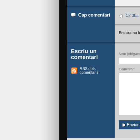
Cap comentari
C2 30a 
Encara no h
Escriu un
Nom (obligator
comentari
RSS dels
Comentari
comentaris