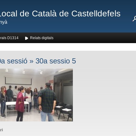
Local de Català de Castelldefels
nyà
rals D1314
Relats digitals
a sessió
» 30a sessio 5
ri