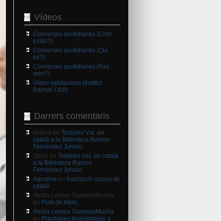
Vídeos
Converses quotidianes (Com
estàs?)
Converses quotidianes (Qui
és?)
Converses quotidianes (Res
més?)
Vídeo salutacions (Institut
Ramon Llull)
Darrers comentaris
lsubira
en
Tertúlies VxL en
català a la Biblioteca Ramon
Fernàndez Jurado
Stacy
en
Tertúlies VxL en català
a la Biblioteca Ramon
Fernàndez Jurado
Agustina
en
Inscripció cursos de
català
Alcida Leonor GamarraMucha
en
Punt de llibre
Alcida Leonor GamarraMucha
en
Pràctiques lingüístiques a