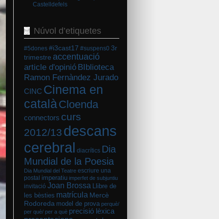
Castelldefels
Núvol d’etiquetes
#i3cast17
3r
#5dones
#suspens0
accentuació
trimestre
BIblioteca
article d'opinió
Ramon Fernàndez Jurado
Cinema en
CINC
català
Cloenda
curs
connectors
descans
2012/13
cerebral
Dia
diacrítics
Mundial de la Poesia
escriure una
Dia Mundial del Teatre
imperatiu
postal
imperfet de subjuntiu
Joan Brossa
Llibre de
invitació
matrícula
Mercè
les bèsties
Rodoreda
model de prova
perquè/
precisió lèxica
per què/ per a què