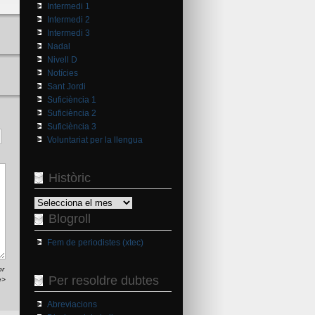
Intermedi 1
Intermedi 2
Intermedi 3
Nadal
Nivell D
Notícies
Sant Jordi
Suficiència 1
Suficiència 2
Suficiència 3
Voluntariat per la llengua
Històric
Històric
Blogroll
Fem de periodistes (xtec)
br
Per resoldre dubtes
e>
Abreviacions