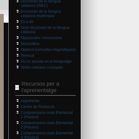
Diccionari de la llengua
catalana (DIEC)
Diccionari de la llengua
catalana multilingüe
És a dir
Gran diccionari de la llengua
catalana
Majúscules i minúscules
Neolosfera
Optimot (consultes lingüístiques)
Termcat
Ús no sexista en el llenguatge
Verbs catalans conjugats
Recursos per a
l'aprenentatge
Argumenta
Centre de Redacció
Comprensions orals Elemental
1 (Passos)
Comprensions orals Elemental
2 (Passos)
Comprensions orals Elemental
3 (Passos)