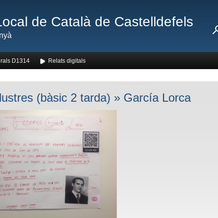
Local de Català de Castelldefels
nyà
rals D1314
Relats digitals
·lustres (bàsic 2 tarda)
» García Lorca