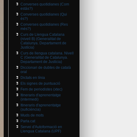
Converses quotidianes (Com
estàs?)
Converses quotidianes (Qui
és?)
Converses quotidianes (Res
més?)
Curs de Llengua Catalana
(nivell B) (Generalitat de
Catalunya. Departament de
Justícia)
Curs de llengua catalana. Nivell
C (Generalitat de Catalunya.
Departament de Justícia)
Diccionari de dubtes de català
oral
Dictats en línia
Els signes de puntuació
Fem de periodistes (xtec)
Itineraris d'aprenentatge
(intermedi)
Itineraris d'aprenentatge
(suficiència)
Muds de mots
Parla.cat
Servei d'Autoformació en
Llengua Catalana (UPF)