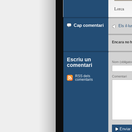
Lorca
Cap comentari
Els il·l
Encara no h
Escriu un
Nom (obligator
comentari
RSS dels
Comentari
comentaris