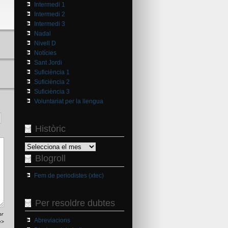
Intermedi 1
Intermedi 2
Intermedi 3
Nadal
Nivell D
Notícies
Sant Jordi
Suficiència 1
Suficiència 2
Suficiència 3
Voluntariat per la llengua
Històric
Històric
Blogroll
Fem de periodistes (xtec)
Per resoldre dubtes
br
Abreviacions
e>