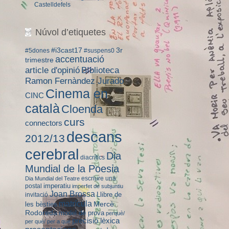
Castelldefels
Núvol d’etiquetes
#i3cast17
3r
#5dones
#suspens0
accentuació
trimestre
BIblioteca
article d'opinió
Ramon Fernàndez Jurado
Cinema en
CINC
català
Cloenda
curs
connectors
descans
2012/13
cerebral
Dia
diacrítics
Mundial de la Poesia
escriure una
Dia Mundial del Teatre
imperatiu
postal
imperfet de subjuntiu
Joan Brossa
Llibre de
invitació
matrícula
Mercè
les bèsties
Rodoreda
model de prova
perquè/
precisió lèxica
per què/ per a què