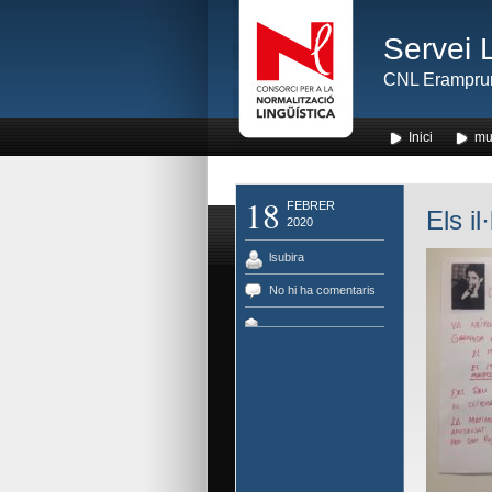
Servei 
CNL Erampru
Inici
mu
18
FEBRER
Els il
2020
lsubira
No hi ha comentaris