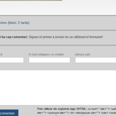
ustres (bàsic 2 tarda)
i ha cap comentari
. Sigues el primer a enviar-ne un utilitzant el formulari!
i)
E-mail (obligatori, no visible)
Adreça web
Pots utilitzar els següents tags XHTML:
<a href="" title=""> <ab
title=""> <acronym title=""> <b> <blockquote cite=""> <cite> <cod