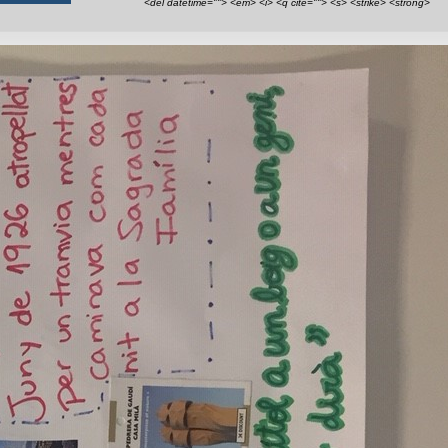
<del datetime=""> <em> <i> <q cite=""> <s> <strike> <strong>