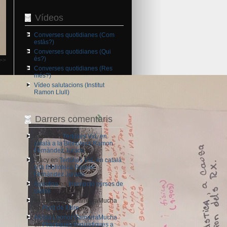
Vídeos
Converses quotidianes (Com
estàs?)
Converses quotidianes (Qui
és?)
>>
Converses quotidianes (Res
més?)
Vídeo salutacions (Institut
Ramon Llull)
Darrers comentaris
lsubira
en
Tertúlies VxL en
català a la Biblioteca Ramon
Fernàndez Jurado
Stacy
en
Tertúlies VxL en català
a la Biblioteca Ramon
Fernàndez Jurado
Agustina
en
Inscripció cursos de
català
Alcida Leonor GamarraMucha
en
Punt de llibre
Alcida Leonor GamarraMucha
en
Pràctiques lingüístiques a