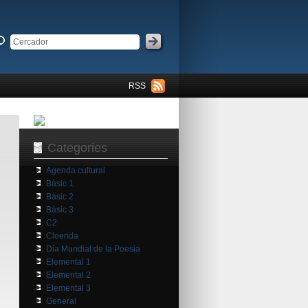
RSS
Categories
Agenda cultural
Bàsic 1
Bàsic 2
Bàsic 3
C2
Cloenda
Dia Mundial de la Poesia
Elemental 1
Elemental 2
Elemental 3
General