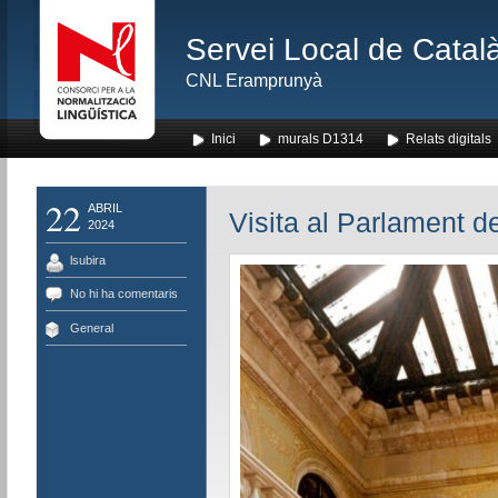
Servei Local de Català
CNL Eramprunyà
Inici
murals D1314
Relats digitals
22
ABRIL
Visita al Parlament d
2024
lsubira
No hi ha comentaris
General