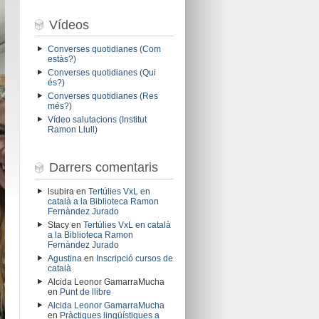
Vídeos
Converses quotidianes (Com
estàs?)
Converses quotidianes (Qui
és?)
Converses quotidianes (Res
més?)
Vídeo salutacions (Institut
Ramon Llull)
Darrers comentaris
lsubira
en
Tertúlies VxL en
català a la Biblioteca Ramon
Fernàndez Jurado
Stacy
en
Tertúlies VxL en català
a la Biblioteca Ramon
Fernàndez Jurado
Agustina
en
Inscripció cursos de
català
Alcida Leonor GamarraMucha
en
Punt de llibre
Alcida Leonor GamarraMucha
en
Pràctiques lingüístiques a