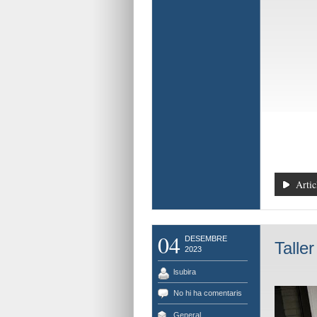
Artic
04
DESEMBRE
Taller
2023
lsubira
No hi ha comentaris
General