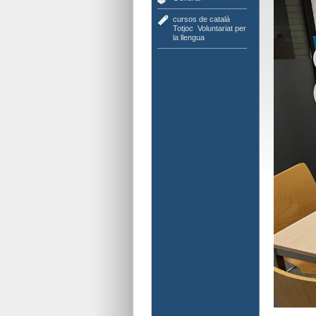
cursos de català
,
Totjoc
,
Voluntariat per
la llengua