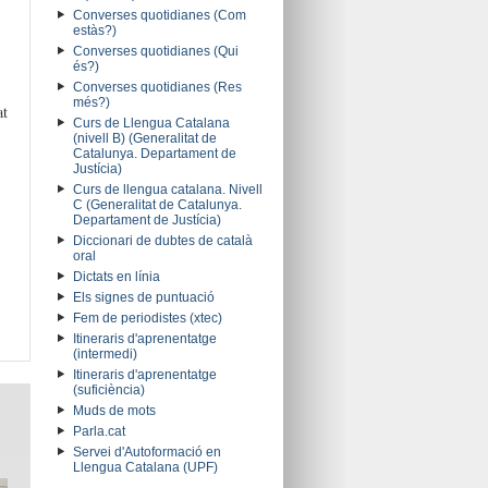
Converses quotidianes (Com
estàs?)
Converses quotidianes (Qui
és?)
Converses quotidianes (Res
més?)
at
Curs de Llengua Catalana
(nivell B) (Generalitat de
Catalunya. Departament de
Justícia)
Curs de llengua catalana. Nivell
C (Generalitat de Catalunya.
Departament de Justícia)
Diccionari de dubtes de català
oral
Dictats en línia
Els signes de puntuació
Fem de periodistes (xtec)
Itineraris d'aprenentatge
(intermedi)
Itineraris d'aprenentatge
(suficiència)
Muds de mots
Parla.cat
Servei d'Autoformació en
Llengua Catalana (UPF)