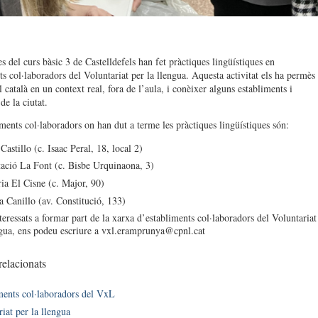
s del curs bàsic 3 de Castelldefels han fet pràctiques lingüístiques en
ts col·laboradors del Voluntariat per la llengua. Aquesta activitat els ha permès
l català en un context real, fora de l’aula, i conèixer alguns establiments i
 de la ciutat.
iments col·laboradors on han dut a terme les pràctiques lingüístiques són:
Castillo (c. Isaac Peral, 18, local 2)
ació La Font (c. Bisbe Urquinaona, 3)
ia El Cisne (c. Major, 90)
a Canillo (av. Constitució, 133)
teressats a formar part de la xarxa d’establiments col·laboradors del Voluntariat
ngua, ens podeu escriure a vxl.eramprunya@cpnl.cat
relacionats
ments col·laboradors del VxL
iat per la llengua