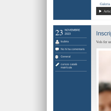
Galeria
Artic
23
NOVEMBRE
Inscr
2023
Vols fer u
lsubira
No hi ha comentaris
General
cursos català
,
matrícula