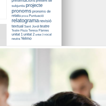
presentacions
present de
projecte
subjuntiu
pronoms
pronoms de
relatiu
Puntuació
prova
relatograma
revisió
textual
teatre
Sant Jordi
Teresa Pàmies
Teatre Plaza
unitat 2
unitat 1
vocal
unitat 3
Yelmo
neutra