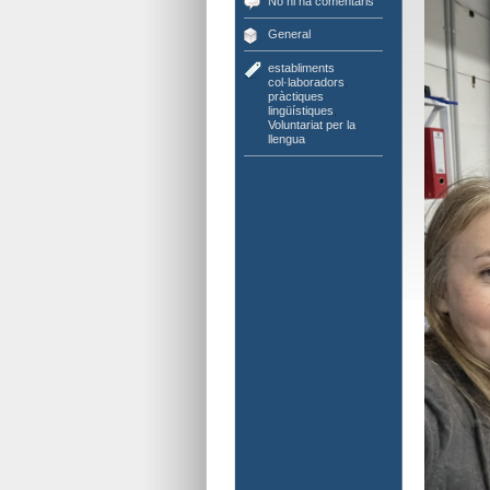
No hi ha comentaris
General
establiments
col·laboradors
,
pràctiques
lingüístiques
,
Voluntariat per la
llengua