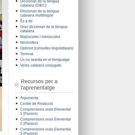
Diccionari de la llengua
catalana (DIEC)
Diccionari de la llengua
catalana multilingüe
És a dir
Gran diccionari de la llengua
catalana
Majúscules i minúscules
Neolosfera
Optimot (consultes lingüístiques)
Termcat
Ús no sexista en el llenguatge
Verbs catalans conjugats
Recursos per a
l'aprenentatge
Argumenta
Centre de Redacció
Comprensions orals Elemental
1 (Passos)
Comprensions orals Elemental
2 (Passos)
Comprensions orals Elemental
3 (Passos)