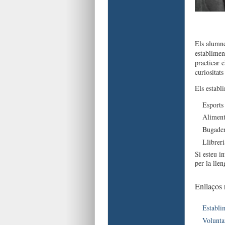
Els alumne
establimen
practicar e
curiositats
Els establ
Esports 
Aliment
Bugader
Llibreri
Si esteu in
per la lle
Enllaços 
Establi
Voluntar