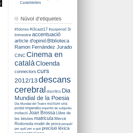
Castelldefels
Núvol d’etiquetes
#i3cast17
3r
#5dones
#suspens0
accentuació
trimestre
BIblioteca
article d'opinió
Ramon Fernàndez Jurado
Cinema en
CINC
català
Cloenda
curs
connectors
descans
2012/13
cerebral
Dia
diacrítics
Mundial de la Poesia
escriure una
Dia Mundial del Teatre
imperatiu
postal
imperfet de subjuntiu
Joan Brossa
Llibre de
invitació
matrícula
Mercè
les bèsties
Rodoreda
model de prova
perquè/
precisió lèxica
per què/ per a què