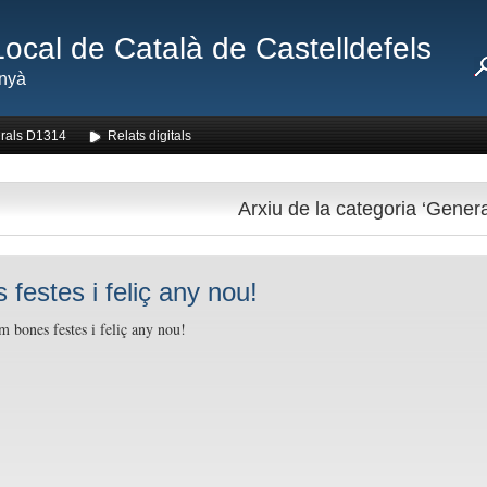
Local de Català de Castelldefels
nyà
rals D1314
Relats digitals
Arxiu de la categoria ‘Genera
 festes i feliç any nou!
m bones festes i feliç any nou!