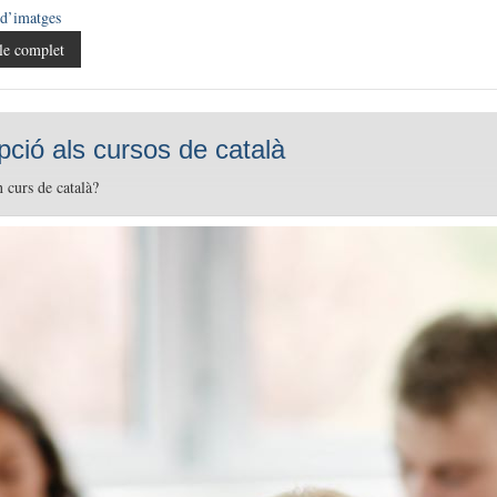
 d’imatges
le complet
ipció als cursos de català
n curs de català?