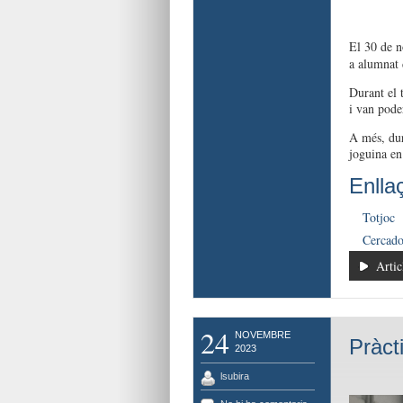
El 30 de n
a alumnat d
Durant el t
i van poder
A més, dur
joguina en
Enlla
Totjoc
Cercador
Artic
24
NOVEMBRE
Pràct
2023
lsubira