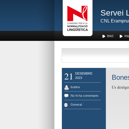
Servei 
CNL Erampru
Inici
mu
21
DESEMBRE
Bones
2023
Us desitge
lsubira
No hi ha comentaris
General