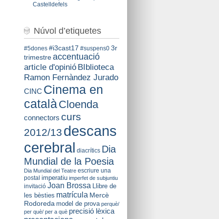
Castelldefels
Núvol d’etiquetes
#i3cast17
3r
#5dones
#suspens0
accentuació
trimestre
BIblioteca
article d'opinió
Ramon Fernàndez Jurado
Cinema en
CINC
català
Cloenda
curs
connectors
descans
2012/13
cerebral
Dia
diacrítics
Mundial de la Poesia
escriure una
Dia Mundial del Teatre
imperatiu
postal
imperfet de subjuntiu
Joan Brossa
Llibre de
invitació
matrícula
Mercè
les bèsties
Rodoreda
model de prova
perquè/
precisió lèxica
per què/ per a què