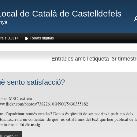
Local de Català de Castelldefels
nyà
rals D1314
Relats digitals
Entrades amb l'etiqueta ‘3r tirmestr
è sento satisfacció?
ephen MSC, extreta
www.flickr.com/photos/73822610@N00/5430355182
m d’apadrinar només errades? Doncs és qüestió de ser padrins i padrines dels
xtos. Escriviu un comentari de què us satisfà més del text que heu publicat de l
16 de maig
eniu fins al
.
le complet