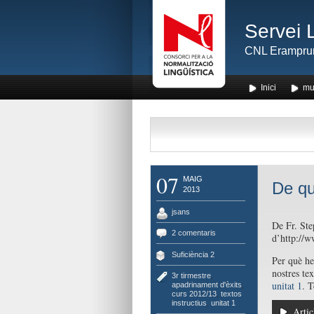
Servei 
CNL Erampru
Inici
mu
07
MAIG
De qu
2013
jsans
De Fr. St
2 comentaris
d’http://
Suficiència 2
Per què he
nostres te
3r tirmestre
,
unitat 1
. T
apadrinament d'èxits
,
curs 2012/13
,
textos
instructius
,
unitat 1
Artic