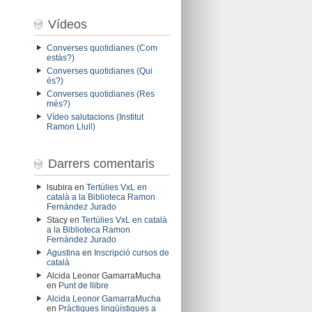
Vídeos
Converses quotidianes (Com
estàs?)
Converses quotidianes (Qui
és?)
Converses quotidianes (Res
més?)
Vídeo salutacions (Institut
Ramon Llull)
Darrers comentaris
lsubira
en
Tertúlies VxL en
català a la Biblioteca Ramon
Fernàndez Jurado
Stacy
en
Tertúlies VxL en català
a la Biblioteca Ramon
Fernàndez Jurado
Agustina
en
Inscripció cursos de
català
Alcida Leonor GamarraMucha
en
Punt de llibre
Alcida Leonor GamarraMucha
en
Pràctiques lingüístiques a