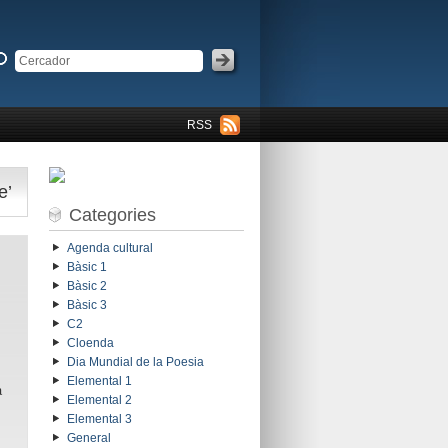
RSS
e’
Categories
Agenda cultural
Bàsic 1
Bàsic 2
Bàsic 3
C2
Cloenda
Dia Mundial de la Poesia
Elemental 1
a
Elemental 2
Elemental 3
General