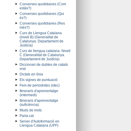
Converses quotidianes (Com
estàs?)
Converses quotidianes (Qui
és?)
Converses quotidianes (Res
més?)
Curs de Llengua Catalana
(nivell B) (Generalitat de
Catalunya. Departament de
Justícia)
Curs de llengua catalana. Nivell
C (Generalitat de Catalunya.
Departament de Justícia)
Diccionari de dubtes de català
oral
Dictats en línia
Els signes de puntuació
Fem de periodistes (xtec)
Itineraris d'aprenentatge
(intermedi)
Itineraris d'aprenentatge
(suficiència)
Muds de mots
Parla.cat
Servei d'Autoformació en
Llengua Catalana (UPF)