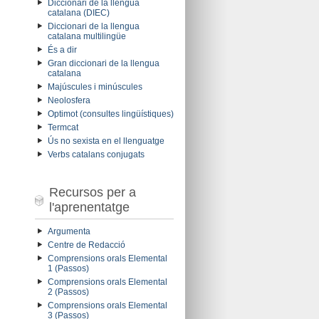
Diccionari de la llengua
catalana (DIEC)
Diccionari de la llengua
catalana multilingüe
És a dir
Gran diccionari de la llengua
catalana
Majúscules i minúscules
Neolosfera
Optimot (consultes lingüístiques)
Termcat
Ús no sexista en el llenguatge
Verbs catalans conjugats
Recursos per a
l'aprenentatge
Argumenta
Centre de Redacció
Comprensions orals Elemental
1 (Passos)
Comprensions orals Elemental
2 (Passos)
Comprensions orals Elemental
3 (Passos)