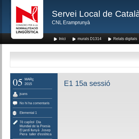
Servei Local de Català
CNL Eramprunyà
Inici
murals D1314
Relats digitals
05
MARç
E1 15a sessió
2015
jsans
No hi ha comentaris
Elemental 1
7è capítol
,
Dia
Mundial de la Poesia
,
El jardí llunyà
,
Josep
Piera
,
taller d'estètica