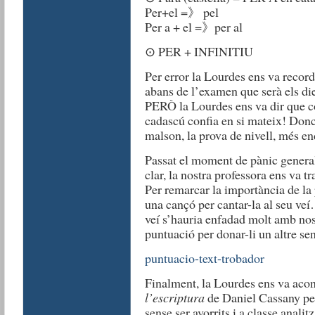
Per+el =》 pel
Per a + el =》per al
⊙ PER + INFINITIU
Per error la Lourdes ens va recor
abans de l’examen que serà els die
PERÒ la Lourdes ens va dir que c
cadascú confia en si mateix! Don
malson, la prova de nivell, més en
Passat el moment de pànic genera
clar, la nostra professora ens va
Per remarcar la importància de la
una cançó per cantar-la al seu veí
veí s’hauria enfadad molt amb nos
puntuació per donar-li un altre sen
puntuacio-text-trobador
Finalment, la Lourdes ens va acon
l’escriptura
de Daniel Cassany per 
sense ser avorrits i a classe anali