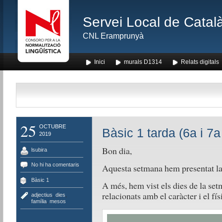
Servei Local de Català
CNL Eramprunyà
Inici
murals D1314
Relats digitals
25
OCTUBRE
Bàsic 1 tarda (6a i 7a
2019
Bon dia,
lsubira
No hi ha comentaris
Aquesta setmana hem presentat la 
Bàsic 1
A més, hem vist els dies de la set
relacionats amb el caràcter i el fí
adjectius
,
dies
,
família
,
mesos