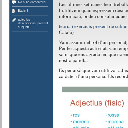
No hi ha comentaris
Les últimes setmanes hem treballa
l’utilitzem quan expressem desijo
Bàsic 3
informació, podeu consular aquest
adjectius
,
descripcions
,
present
teoria i exercicis present de subju
subjuntiu
Català)
Vam assumir el rol d’un personatg
Per fer aquesta activitat, vam em
som, què ens agrada fer, què no e
nostra parella.
És per això que vam utilitzar adjec
caràcter d’una persona. Els recor