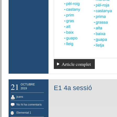
Article complet
21
OCTUBRE
E1 4a sessió
2019
jsans
No hi ha comentaris
Elemental 1