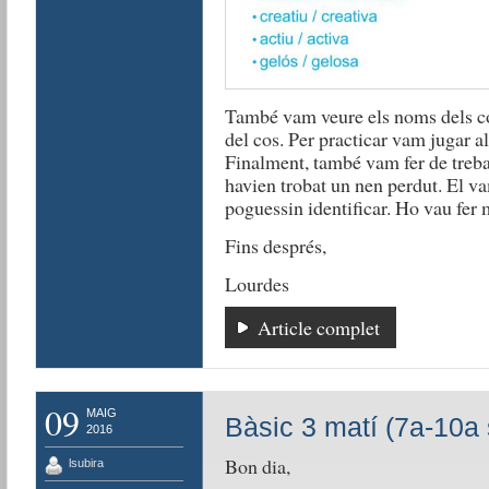
També vam veure els noms dels colr
del cos. Per practicar vam jugar a
Finalment, també vam fer de treba
havien trobat un nen perdut. El va
poguessin identificar. Ho vau fer 
Fins després,
Lourdes
Article complet
09
MAIG
Bàsic 3 matí (7a-10a 
2016
Bon dia,
lsubira