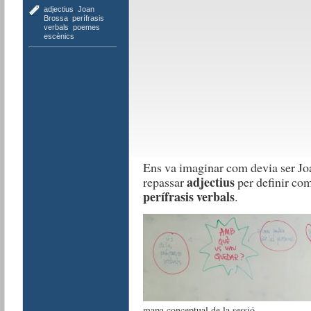
adjectius
,
Joan
Brossa
,
perífrasis
verbals
,
poemes
escènics
Ens va imaginar com devia ser Jo
adjectius
repassar
per definir com
perífrasis verbals
.
mapa conceptual de la sessió