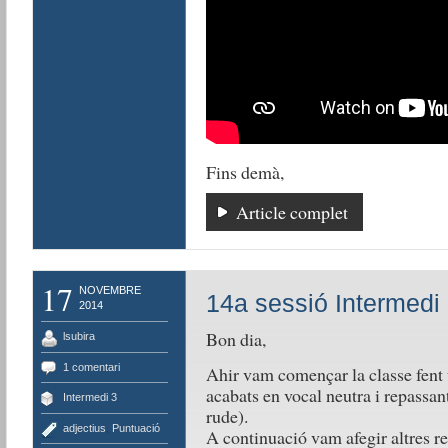
Fins demà,
Article complet
17
NOVEMBRE
14a sessió Intermedi
2014
Bon dia,
lsubira
1 comentari
Ahir vam començar la classe fent 
acabats en vocal neutra i repassan
Intermedi 3
rude).
adjectius
,
Puntuació
A continuació vam afegir altres re