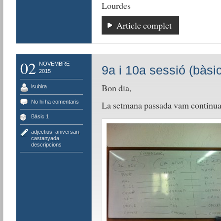
Lourdes
Article complet
02
NOVEMBRE
9a i 10a sessió (bàsic
2015
Bon dia,
lsubira
No hi ha comentaris
La setmana passada vam continuar 
Bàsic 1
adjectius
,
aniversari
,
castanyada
,
descripcions