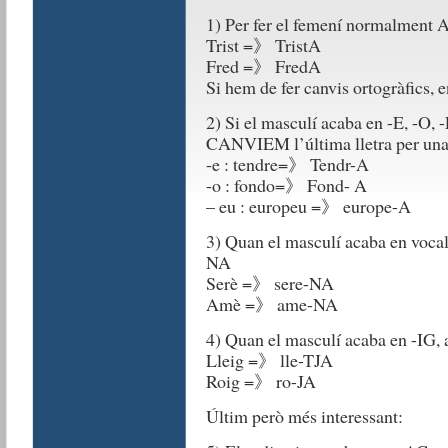
1) Per fer el femení normalmen
Trist =》 TristA
Fred =》 FredA
Si hem de fer canvis ortogràfics, e
2) Si el masculí acaba en -E, -O,
CANVIEM l’última lletra per una
-e : tendre=》 Tendr-A
-o : fondo=》 Fond- A
– eu : europeu =》 europe-A
3) Quan el masculí acaba en vo
NA
Serè =》 sere-NA
Amè =》 ame-NA
4) Quan el masculí acaba en -IG, a
Lleig =》 lle-TJA
Roig =》 ro-JA
Últim però més interessant: