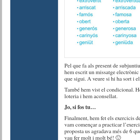
Pel que fa als present de subjunti
hem escrit un missatge electrònic
que sigui. A veure si hi ha sort i
També hem vist el condicional. He
loteria i hem aconsellat.
Jo, si fos tu…
Finalment, hem fet els exercicis d
vam començar a practicar l’exercic
proposta us agradava més de 6 que
vau fer molt i molt bé! 🙂