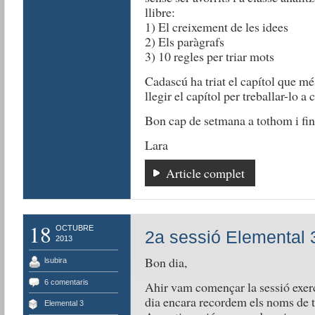
llibre:
1) El creixement de les idees
2) Els paràgrafs
3) 10 regles per triar mots
Cadascú ha triat el capítol que mé
llegir el capítol per treballar-lo a
Bon cap de setmana a tothom i fin
Lara
Article complet
18
OCTUBRE
2a sessió Elemental 
2013
Bon dia,
lsubira
6 comentaris
Ahir vam començar la sessió exerc
dia encara recordem els noms de 
Elemental 3