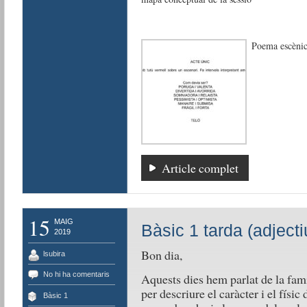
Poema escènic
Article complet
15
MAIG
Bàsic 1 tarda (adjecti
2019
Bon dia,
lsubira
No hi ha comentaris
Aquests dies hem parlat de la famí
per descriure el caràcter i el físic
Bàsic 1