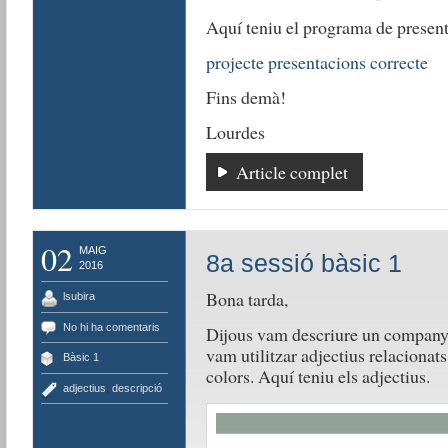
Aquí teniu el programa de presen
projecte presentacions correcte
Fins demà!
Lourdes
Article complet
02
MAIG
8a sessió bàsic 1
2016
Bona tarda,
lsubira
No hi ha comentaris
Dijous vam descriure un company 
vam utilitzar adjectius relacionat
Bàsic 1
colors. Aquí teniu els adjectius.
adjectius
,
descripció