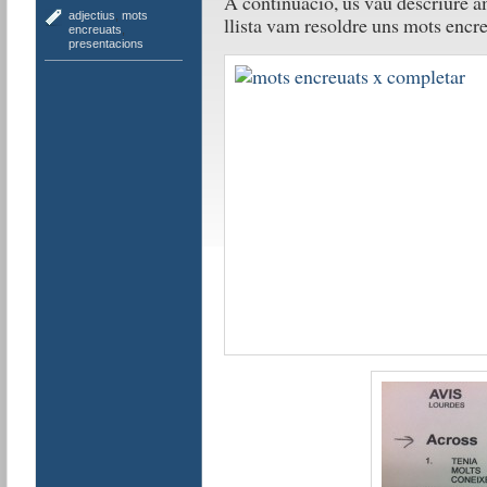
A continuació, us vau descriure am
adjectius
,
mots
llista vam resoldre uns mots encre
encreuats
,
presentacions