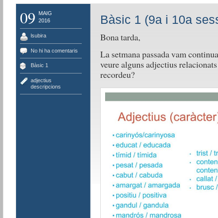
09
MAIG
Bàsic 1 (9a i 10a ses
2016
Bona tarda,
lsubira
No hi ha comentaris
La setmana passada vam continuar
veure alguns adjectius relacionats
Bàsic 1
recordeu?
adjectius
,
descripcions