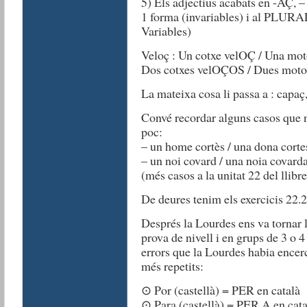
5) Els adjectius acabats en -AÇ
1 forma (invariables) i al P
Variables)
Veloç : Un cotxe velOÇ / Una mot
Dos cotxes velOÇOS / Dues mot
La mateixa cosa li passa a : capaç
Convé recordar alguns casos que 
poc:
– un home cortès / una dona corte
– un noi covard / una noia covard
(més casos a la unitat 22 del llibre
De deures tenim els exercicis 22.2,
Després la Lourdes ens va tornar l
prova de nivell i en grups de 3 o 4
errors que la Lourdes habia encer
més repetits:
⊙ Por (castellà) = PER en català
⊙ Para (castellà) = PER A en cata