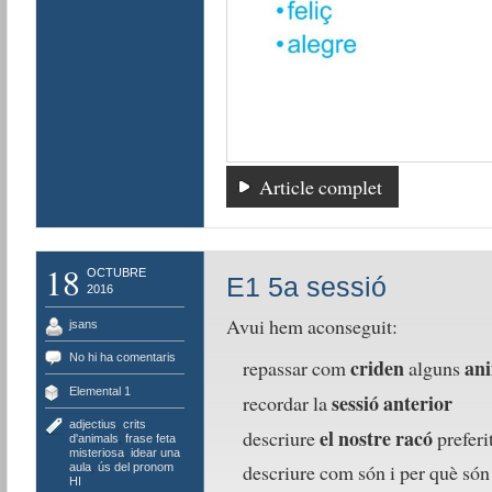
Article complet
18
OCTUBRE
E1 5a sessió
2016
Avui hem aconseguit:
jsans
No hi ha comentaris
criden
an
repassar com
alguns
Elemental 1
sessió anterior
recordar la
adjectius
,
crits
el nostre racó
descriure
preferi
d'animals
,
frase feta
misteriosa
,
idear una
descriure com són i per què só
aula
,
ús del pronom
HI