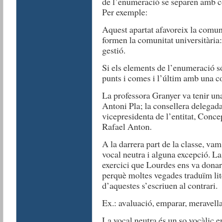
de l’enumeració se separen amb co
Per exemple:
Aquest apartat afavoreix la comuni
formen la comunitat universitària:
gestió.
Si els elements de l’enumeració s
punts i comes i l’últim amb una c
La professora Granyer va tenir una 
Antoni Pla; la consellera delegada 
vicepresidenta de l’entitat, Concep
Rafael Anton.
A la darrera part de la classe, va
vocal neutra i alguna excepció. La 
exercici que Lourdes ens va dona
perquè moltes vegades traduïm lite
d’aquestes s’escriuen al contrari.
Ex.: avaluació, emparar, meravella,
La vocal neutra és un so vocàlic 