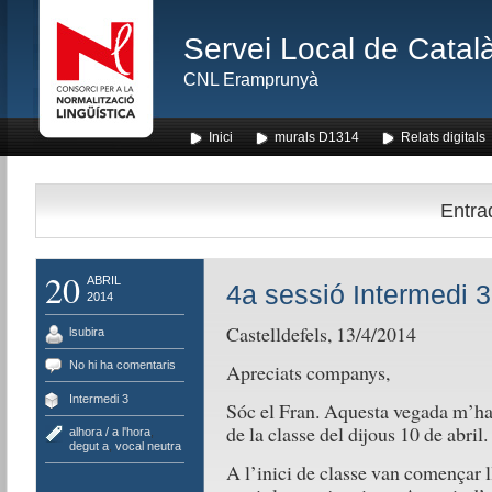
Servei Local de Català
CNL Eramprunyà
Inici
murals D1314
Relats digitals
Entrad
20
ABRIL
4a sessió Intermedi 3
2014
Castelldefels, 13/4/2014
lsubira
No hi ha comentaris
Apreciats companys,
Intermedi 3
Sóc el Fran. Aquesta vegada m’ha t
de la classe del dijous 10 de abril.
alhora / a l'hora
,
degut a
,
vocal neutra
A l’inici de classe van començar l