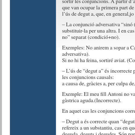
sortir les conjuncions. A partir d’
que van ocupar la primera part de l
l’ús de degut a, que, en general,jo 
– La conjunció adversativa “sinó (
substituir-la per una altra. I en c
no” separat (condició+no).
Exemples: No anirem a sopar a C
adversativa).
Si no hi ha feina, sortiré aviat. (
– L’ús de “degut a” és incorrecte 
les conjuncions causals:
a causa de, gràcies a, per culpa de
Exemple: El meu fill Antoni no va 
gàstrica aguda.(Incorrecte).
En aquet cas les conjuncions corre
– Degut a és correcte quan “degut”
refereix a un substantiu, cas en qu
deguda, deguts i degudes. Són pa