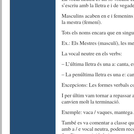
s’escriu amb la lletra e i de vegade
Masculins acaben en e i femenins 
la mestra (femení).
Tots els noms encara que en singul
Ex.: Els Mestres (masculí), les me
La vocal neutre en els verbs:
– L’última lletra és una a: canta,
– La penúltima lletra es una e: c
Excepcions: Les formes verbals co
I per últim vam tornar a repassar 
canvien molt la terminació.
Exemple: vaca / vaques, mantega
També es va comentar a classe qu
amb a / e vocal neutra, podem recó