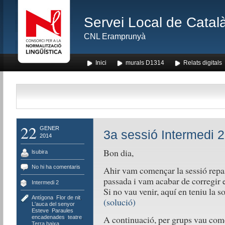
Servei Local de Català
CNL Eramprunyà
Inici
murals D1314
Relats digitals
22
GENER
3a sessió Intermedi 2
2014
Bon dia,
lsubira
No hi ha comentaris
Ahir vam començar la sessió repas
passada i vam acabar de corregir e
Intermedi 2
Si no vau venir, aquí en teniu la s
Antígona
,
Flor de nit
,
(solució)
L'auca del senyor
Esteve
,
Paraules
A continuació, per grups vau come
encadenades
,
teatre
,
Terra baixa