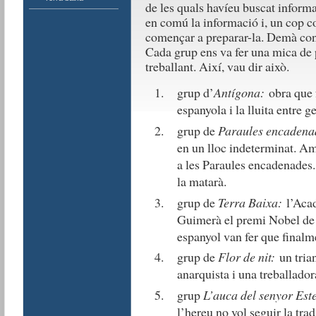
de les quals havíeu buscat inform
en comú la informació i, un cop co
començar a preparar-la. Demà con
Cada grup ens va fer una mica de p
treballant. Així, vau dir això.
grup d’
Antígona:
obra que f
espanyola i la lluita entre 
grup de
Paraules encaden
en un lloc indeterminat. A
a les Paraules encadenades. 
la matarà.
grup de
Terra Baixa:
l’Aca
Guimerà el premi Nobel de l
espanyol van fer que finalme
grup de
Flor de nit:
un tria
anarquista i una treballador
grup
L’auca del senyor Est
l’hereu no vol seguir la trad