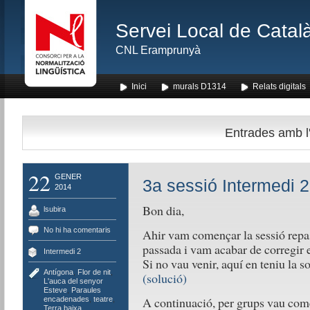
Servei Local de Català
CNL Eramprunyà
Inici
murals D1314
Relats digitals
Entrades amb l'
22
GENER
3a sessió Intermedi 2
2014
Bon dia,
lsubira
No hi ha comentaris
Ahir vam començar la sessió repas
passada i vam acabar de corregir e
Intermedi 2
Si no vau venir, aquí en teniu la s
Antígona
,
Flor de nit
,
(solució)
L'auca del senyor
Esteve
,
Paraules
A continuació, per grups vau come
encadenades
,
teatre
,
Terra baixa