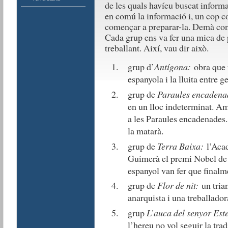
de les quals havíeu buscat inform
en comú la informació i, un cop co
començar a preparar-la. Demà con
Cada grup ens va fer una mica de p
treballant. Així, vau dir això.
grup d’
Antígona:
obra que f
espanyola i la lluita entre 
grup de
Paraules encaden
en un lloc indeterminat. A
a les Paraules encadenades. 
la matarà.
grup de
Terra Baixa:
l’Aca
Guimerà el premi Nobel de l
espanyol van fer que finalme
grup de
Flor de nit:
un tria
anarquista i una treballador
grup
L’auca del senyor Est
l’hereu no vol seguir la trad