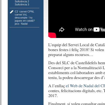
Suficiència 2
,
Suficiència 3
C2
,
carnet CPNL
,
carnet VxL
,
descompte
,
I tu
jugues en català?
,
jocs
,
Nadal
L’equip del Servei Local de Català
bones festes i feliç 2018! Si voleu
preparat alguns recursos…
Des del SLC de Castelldefels hem r
Consorci per a la Normalització 
establiments col·laboradors amb el
teniu, la podeu descarregar des d’
A l’enllaç
el Web de Nadal del 
contes, felicitacions digitals, etc.
2017.
Finalment, si voleu consultar quins