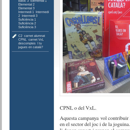
Bàsic 3
,
Elemental 1
,
Elemental 2
,
Elemental 3
,
Intermedi 1
,
Intermedi
2
,
Intermedi 3
,
Suficiència 1
,
Suficiència 2
,
Suficiència 3
C2
,
carnet alumnat
CPNL
,
carnet VxL
,
descomptes
,
I tu
,
jugues en català?
CPNL o del VxL.
Aquesta campanya vol contribuir a
en el sector del joc i de la jogui