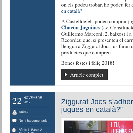
on els podeu trobar, ho podeu fer 
en català?
A Castelldefels podeu comprar jog
Chacón Joguines
(av. Constituci
Guillermo Marconi, 2, baixos) i a
Recordeu que, si presenteu el carn
llengua a Ziggurat Jocs, us faran
productes que compreu.
Bones festes i feliç 2018!
Article complet
22
NOVEMBRE
Ziggurat Jocs s’adher
2017
jugues en català?”
lsubira
No hi ha comentaris
Bàsic 1
,
Bàsic 2
,