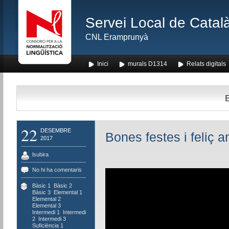
Servei Local de Català
CNL Eramprunyà
Inici
murals D1314
Relats digitals
E
22
DESEMBRE
Bones festes i feliç a
2017
lsubira
No hi ha comentaris
Bàsic 1
,
Bàsic 2
,
Bàsic 3
,
Elemental 1
,
Elemental 2
,
Elemental 3
,
Intermedi 1
,
Intermedi
2
,
Intermedi 3
,
Suficiència 1
,