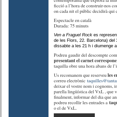
contemporània que explora la influ
ficció a l’hora de construir-nos c
on cada nit el públic decidirà qui 
Espectacle en català
Durada: 75 minuts
Ven a Fraguel Rock
es represent
de les Flors, 22. Barcelona) del
dissabte a les 21 h i diumenge a
Podreu gaudir del descompte com
presentant el carnet correspone
taquilla obre una hora abans de l’i
les e
Us recomanem que reserveu
correu electrònic
taquilles@tant
deixar el vostre nom i cognoms, 
parella lingüística del VxL , que 
finalment, informar del dia que ani
taqu
podreu recollir les entrades a
o el de VxL.