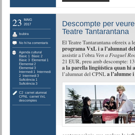
23
MAIG
Descompte per veure 
2017
Teatre Tantarantana
lsubira
El Teatre Tantarantana ofereix a l
No hi ha comentaris
programa VxL i a l’alumnat d
Agenda cultural
,
assistir a l’obra
Ven a Fraguel Ro
Bàsic 1
,
Bàsic 2
,
21 EUR, preu amb des­compte: 13 
Bàsic 3
,
Elemental 1
,
Elemental 2
,
a la parella lingüística quan hi a
Elemental 3
,
Intermedi 1
,
Intermedi
a l’alumne 
l’alumnat del CPNL
2
,
Intermedi 3
,
Suficiència 1
,
Suficiència 3
C2
,
carnet alumnat
CPNL
,
carnet VxL
,
descomptes