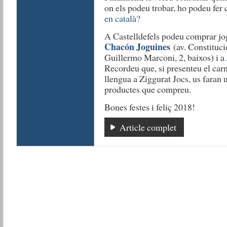
on els podeu trobar, ho podeu fer 
en català?
A Castelldefels podeu comprar jog
Chacón Joguines
(av. Constituci
Guillermo Marconi, 2, baixos) i a
Recordeu que, si presenteu el carn
llengua a Ziggurat Jocs, us faran
productes que compreu.
Bones festes i feliç 2018!
Article complet