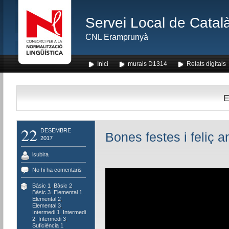
Servei Local de Català
CNL Eramprunyà
Inici
murals D1314
Relats digitals
E
22
DESEMBRE
Bones festes i feliç a
2017
lsubira
No hi ha comentaris
Bàsic 1
,
Bàsic 2
,
Bàsic 3
,
Elemental 1
,
Elemental 2
,
Elemental 3
,
Intermedi 1
,
Intermedi
2
,
Intermedi 3
,
Suficiència 1
,