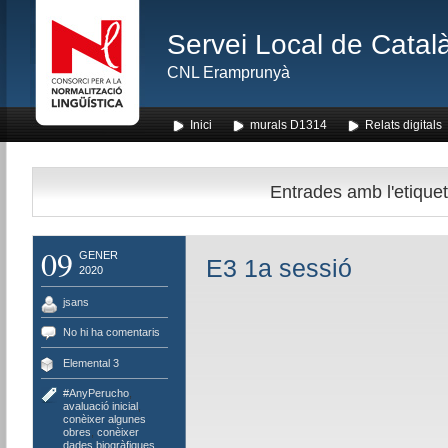
Servei Local de Català
CNL Eramprunyà
Inici
murals D1314
Relats digitals
Entrades amb l'etiqueta
09
GENER
E3 1a sessió
2020
jsans
No hi ha comentaris
Elemental 3
#AnyPerucho
,
avaluació inicial
,
conèixer algunes
obres
,
conèixer
dades biogràfiques
,