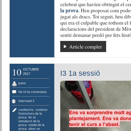
celebrat que havíeu obtingut el ce
la prova
. Heu proposat com pode
jugat als dracs. Tot seguit, heu di
qui era el culpable que tothom el 
declaracions del president de Mèxi
sentit demanar perdó per fets histò
Article complet
10
OCTUBRE
I3 1a sessió
2017
jsans
No hi ha comentaris
Intermedi 3
conèixe'ns
,
conèixer
l'estructura de la
prova
,
fer el
simulacre de la
prova
,
model de la
prova
,
oferir un