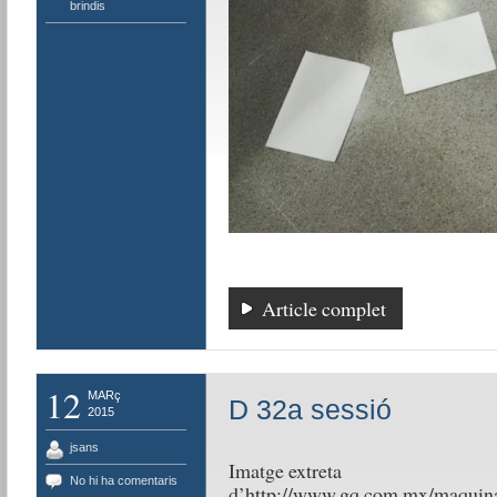
brindis
Article complet
12
MARç
D 32a sessió
2015
jsans
Imatge extreta
No hi ha comentaris
d’http://www.gq.com.mx/maquinas