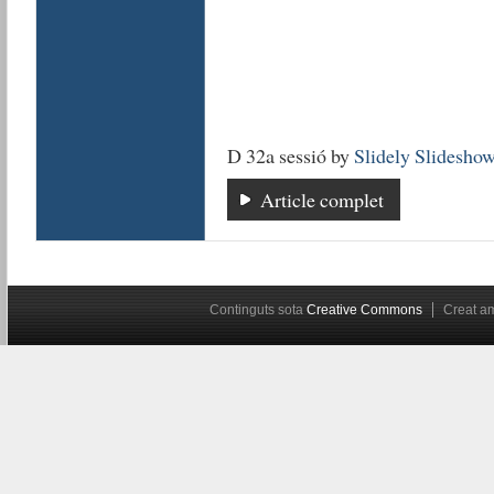
D 32a sessió by
Slidely Slidesho
Article complet
Continguts sota
Creative Commons
Creat 