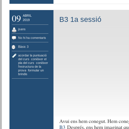
09
ABRIL
B3 1a sessió
2019
jsans
No hi ha comentaris
Bàsic 3
acordar la puntuació
del curs
,
conèixer el
pla del curs
,
conèixer
l'estructura de la
prova
,
formular un
brindis
Avui ens hem conegut. Hem cone
B3
Després, ens hem imaginat que 