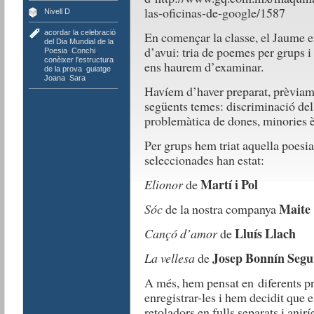
las-oficinas-de-google/1587
Nivell D
acordar la celebració
En començar la classe, el Jaume e
del Dia Mundial de la
d’avui: tria de poemes per grups i 
Poesia
,
Conchi
,
conèixer l'estructura
ens haurem d’examinar.
de la prova
,
guiatge
,
Joana
,
Sara
Havíem d’haver preparat, prèviame
següents temes: discriminació del
problemàtica de dones, minories ètn
Per grups hem triat aquella poesi
seleccionades han estat:
Martí i Pol
Elionor
de
Maite
Sóc
de la nostra companya
Lluís Llach
Cançó d’amor
de
Josep Bonnín Segu
La vellesa
de
A més, hem pensat en diferents p
enregistrar-les i hem decidit que 
retoladors en fulls separats i ani