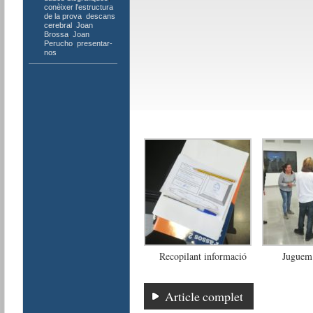
conèixer l'estructura
de la prova
,
descans
cerebral
,
Joan
Brossa
,
Joan
Perucho
,
presentar-
nos
Recopilant informació
Juguem
Article complet