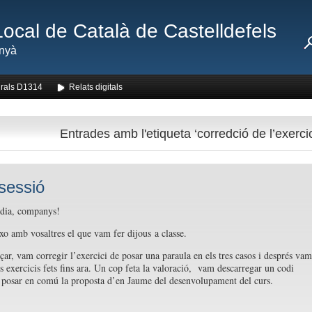
Local de Català de Castelldefels
nyà
rals D1314
Relats digitals
Entrades amb l'etiqueta ‘corredció de l’exercic
sessió
 dia, companys!
o amb vosaltres el que vam fer dijous a classe.
ar, vam corregir l’exercici de posar una paraula en els tres casos i després vam
s exercicis fets fins ara. Un cop feta la valoració, vam descarregar un codi
osar en comú la proposta d’en Jaume del desenvolupament del curs.