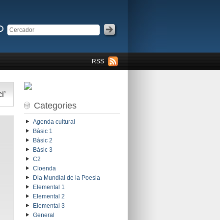
RSS
i’
Categories
Agenda cultural
Bàsic 1
Bàsic 2
Bàsic 3
C2
Cloenda
Dia Mundial de la Poesia
Elemental 1
Elemental 2
Elemental 3
General