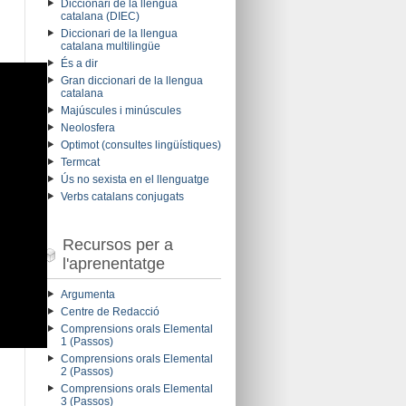
Diccionari de la llengua
catalana (DIEC)
Diccionari de la llengua
catalana multilingüe
És a dir
Gran diccionari de la llengua
catalana
Majúscules i minúscules
Neolosfera
Optimot (consultes lingüístiques)
Termcat
Ús no sexista en el llenguatge
Verbs catalans conjugats
Recursos per a
l'aprenentatge
Argumenta
Centre de Redacció
Comprensions orals Elemental
1 (Passos)
Comprensions orals Elemental
2 (Passos)
Comprensions orals Elemental
3 (Passos)