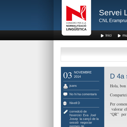
Servei 
CNL Erampru
Inici
mu
03
NOVEMBRE
D 4a 
2014
Hola, bon
jsans
Comparteix
No hi ha comentaris
Nivell D
Per començ
valorar el
corredció de
“QR” per p
l'exercici
,
Eva
,
Joel
,
Josep
,
la cançó de la
sessió
,
negociar
normes de