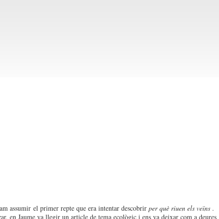
am assumir el primer repte que era intentar descobrir
per què riuen els veïns
.
tzar, en Jaume va llegir un article de tema ecològic i ens va deixar com a deures