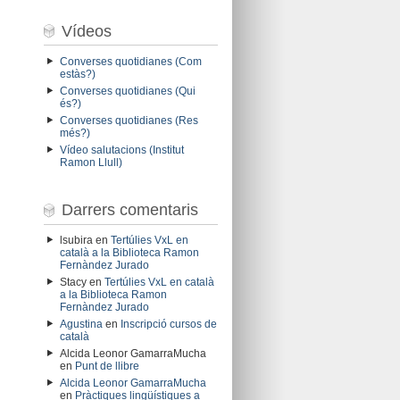
Vídeos
Converses quotidianes (Com
estàs?)
Converses quotidianes (Qui
és?)
Converses quotidianes (Res
més?)
Vídeo salutacions (Institut
Ramon Llull)
Darrers comentaris
lsubira
en
Tertúlies VxL en
català a la Biblioteca Ramon
Fernàndez Jurado
Stacy
en
Tertúlies VxL en català
a la Biblioteca Ramon
Fernàndez Jurado
Agustina
en
Inscripció cursos de
català
Alcida Leonor GamarraMucha
en
Punt de llibre
Alcida Leonor GamarraMucha
en
Pràctiques lingüístiques a