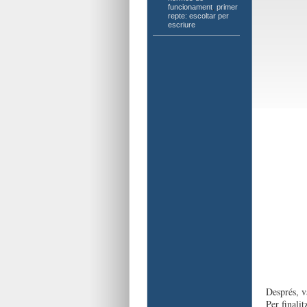
funcionament
,
primer
repte: escoltar per
escriure
Després, v
Per finali