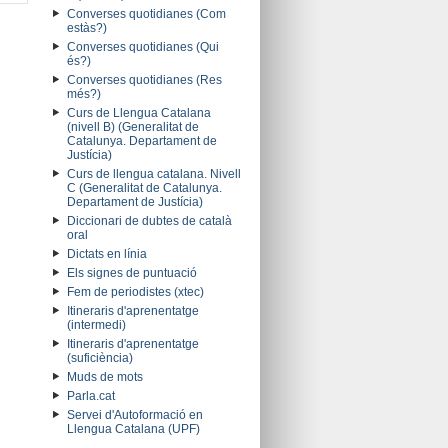
Converses quotidianes (Com
estàs?)
Converses quotidianes (Qui
és?)
Converses quotidianes (Res
més?)
Curs de Llengua Catalana
(nivell B) (Generalitat de
Catalunya. Departament de
Justícia)
Curs de llengua catalana. Nivell
C (Generalitat de Catalunya.
Departament de Justícia)
Diccionari de dubtes de català
oral
Dictats en línia
Els signes de puntuació
Fem de periodistes (xtec)
Itineraris d'aprenentatge
(intermedi)
Itineraris d'aprenentatge
(suficiència)
Muds de mots
Parla.cat
Servei d'Autoformació en
Llengua Catalana (UPF)