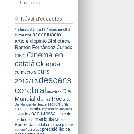
Castelldefels
Núvol d’etiquetes
#i3cast17
3r
#5dones
#suspens0
accentuació
trimestre
BIblioteca
article d'opinió
Ramon Fernàndez Jurado
Cinema en
CINC
català
Cloenda
curs
connectors
descans
2012/13
cerebral
Dia
diacrítics
Mundial de la Poesia
escriure una
Dia Mundial del Teatre
imperatiu
postal
imperfet de subjuntiu
Joan Brossa
Llibre de
invitació
matrícula
Mercè
les bèsties
Rodoreda
model de prova
perquè/
precisió lèxica
per què/ per a què