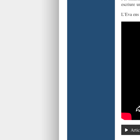
escriure 
L’Eva ens 
Artic