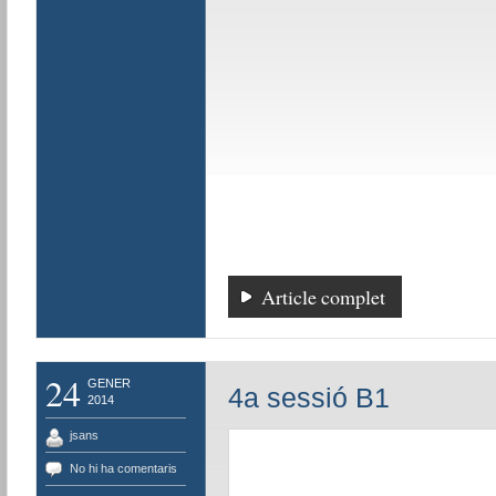
Article complet
24
GENER
4a sessió B1
2014
jsans
No hi ha comentaris