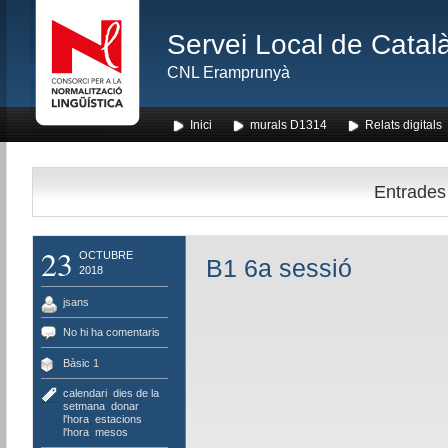
Servei Local de Català
CNL Eramprunyà
Inici
murals D1314
Relats digitals
Entrades 
23
OCTUBRE
B1 6a sessió
2018
jsans
No hi ha comentaris
Bàsic 1
calendari
,
dies de la
setmana
,
donar
l'hora
,
estacions
,
l'hora
,
mesos