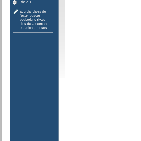
Bàsic 1
acordar dates de
l'acte
,
buscar
poblacions rivals
,
dies de la setmana
,
estacions
,
mesos